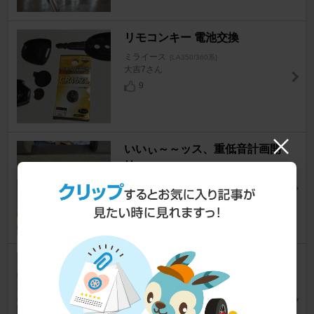
リモコンキー 電池交換
ミライース
[LA350/360系]
大吉7さん
9
いいぃ～～ッス、重低音計画開
始
ミライース
[LA350/360系]
GS300TTEさん
9
KYB / カヤバ Lowfer Sports KI
T
ミライース
[LA350/360系]
☆nishiさん