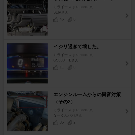
ミライース
[LA350/360系]
SLIPさん
46
0
イジリ過ぎて壊した。
ミライース
[LA350/360系]
GS300TTEさん
11
0
エンジンルームからの異音対策
（その2）
ミライース
[LA350/360系]
なーくんパパさん
35
2