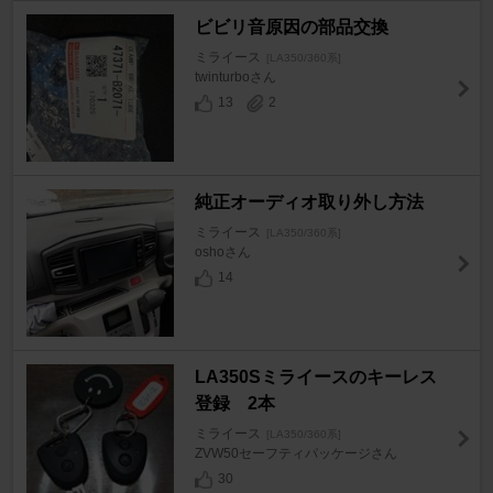
ビビリ音原因の部品交換
ミライース
[LA350/360系]
twinturboさん
13
2
純正オーディオ取り外し方法
ミライース
[LA350/360系]
oshoさん
14
LA350Sミライースのキーレス
登録 2本
ミライース
[LA350/360系]
ZVW50セーフティパッケージさん
30