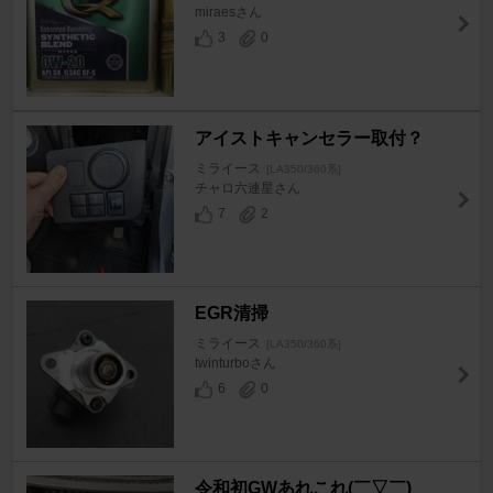
miraesさん
3
0
アイストキャンセラー取付？
ミライース
[LA350/360系]
チャロ六連星さん
7
2
EGR清掃
ミライース
[LA350/360系]
twinturboさん
6
0
令和初GWあれこれ(￣▽￣)