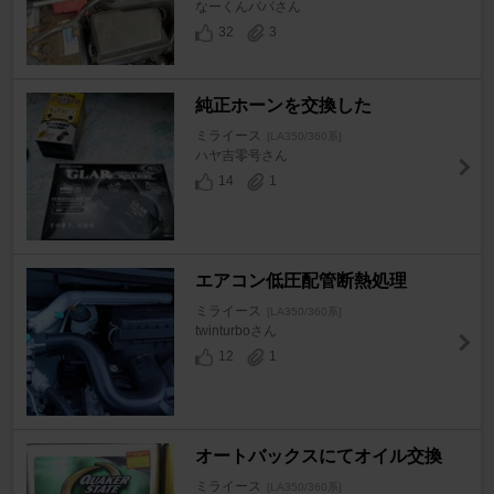
なーくんパパさん
32
3
純正ホーンを交換した
ミライース
[LA350/360系]
ハヤ吉零号さん
14
1
エアコン低圧配管断熱処理
ミライース
[LA350/360系]
twinturboさん
12
1
オートバックスにてオイル交換
ミライース
[LA350/360系]