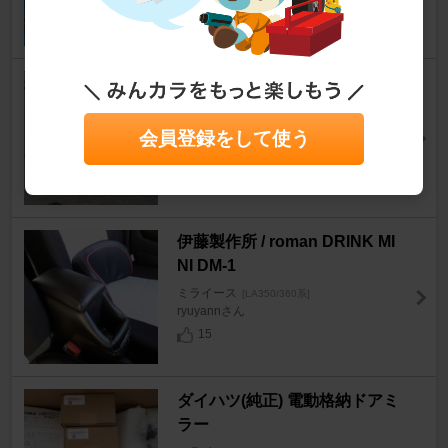
12
WIRUS WIN レーシングマフラ
ー
ミライース
会員登録をして使う
[LA350/360系]
Jun350さん
38
伊藤製作所 / roman DRINK MI
NI DM-1
ミライース
[LA350/360系]
ryuyannさん
15
ダイハツ(純正) 電動格納ドアミ
ラー