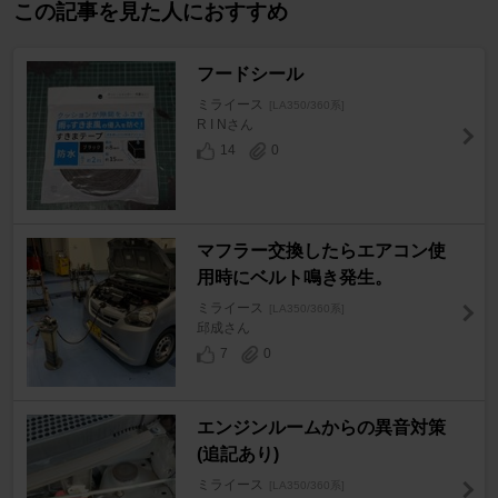
この記事を見た人におすすめ
フードシール
ミライース
[LA350/360系]
R I Nさん
14
0
マフラー交換したらエアコン使
用時にベルト鳴き発生。
ミライース
[LA350/360系]
邱成さん
7
0
エンジンルームからの異音対策
(追記あり)
ミライース
[LA350/360系]