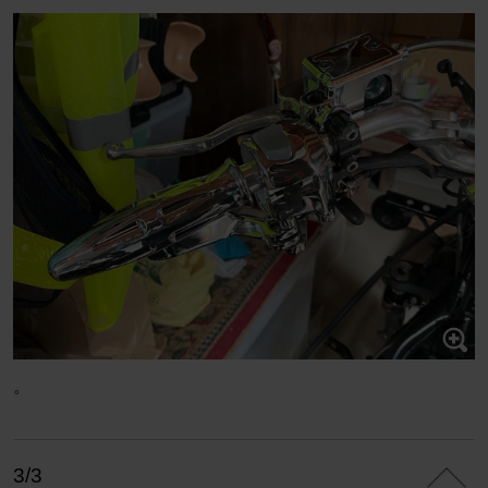
。
3/3