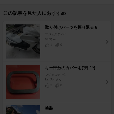
この記事を見た人におすすめ
取り付けパーツを振り返る 6
マジェスティC
s.t.rさん
1
0
キー部分のカバーを(´艸｀*)
マジェスティC
LarGonさん
3
0
塗装