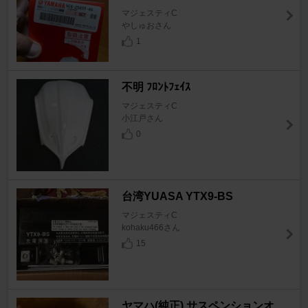
マジェスティC
やしゅおさん
1
不明 ﾌﾛﾝﾄﾌｪｲｽ
マジェスティC
小江戸さん
0
台湾YUASA YTX9-BS
マジェスティC
kohaku466さん
15
ヤマハ(純正) サスペンションオ