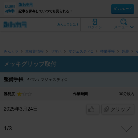
ダウンロード
記事を保存していつでも見られる！
みんカラとは？
ログイン
メニュー
みんカラ
車種別情報
ヤマハ
マジェスティC
整備手帳
外装
メッキグリップ取付
整備手帳
ヤマハ マジェスティC
難易度
作業時間
30分以内
2025年3月24日
クリップ
1/3