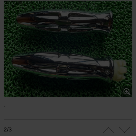
。
2/3