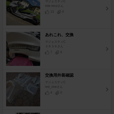
マジェスティC
ride-recoさん
13
0
あれこれ、交換
マジェスティC
３６３６さん
7
0
交換用外装確認
マジェスティC
red_oneさん
4
0