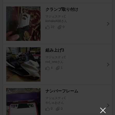
クランプ取り付け
マジェスティC
kohaku466さん
22
0
組み上げ3
マジェスティC
red_oneさん
4
1
ナンバーフレーム
マジェスティC
やしゅおさん
0
0