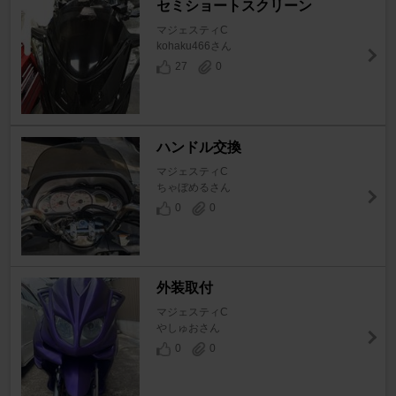
セミショートスクリーン
マジェスティC
kohaku466さん
27
0
ハンドル交換
マジェスティC
ちゃぼめるさん
0
0
外装取付
マジェスティC
やしゅおさん
0
0