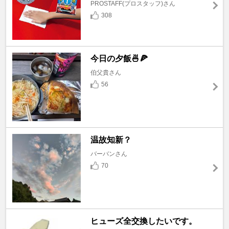
PROSTAFF(プロスタッフ)さん
308
今日の夕飯🍜🍕
伯父貴さん
56
温故知新？
バーバンさん
70
ヒューズ全交換したいです。