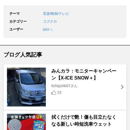
テーマ
音楽/映画/テレビ
カテゴリー
コブクロ
ユーザー
jazz ♪。
ブログ人気記事
みんカラ：モニターキャンペー
ン【X-ICE SNOW＋】
Iichigoriki07さん
52
拭くだけで艶！傷も目立たなく
なる新しい時短洗車ウェット