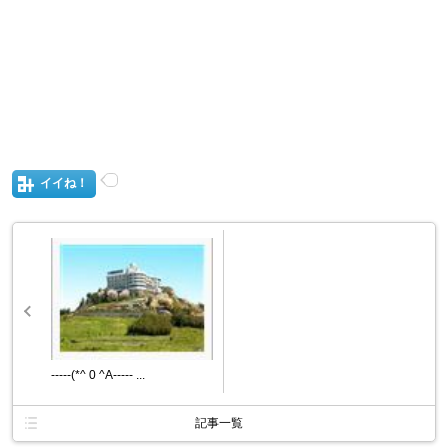
イイね！
-----(*^ 0 ^A----- ...
記事一覧