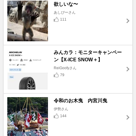
欲しいな〜
あしぴーさん
111
みんカラ：モニターキャンペー
ン【X-ICE SNOW＋】
ReiGoofyさん
79
令和のお木曳 内宮川曳
伊勢さん
144