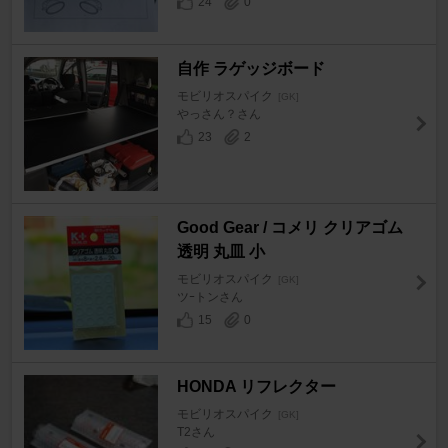
24
0
自作 ラゲッジボード
モビリオスパイク
[GK]
やっさん？さん
23
2
Good Gear / コメリ クリアゴム
透明 丸皿 小
モビリオスパイク
[GK]
ツｰトンさん
15
0
HONDA リフレクター
モビリオスパイク
[GK]
T2さん