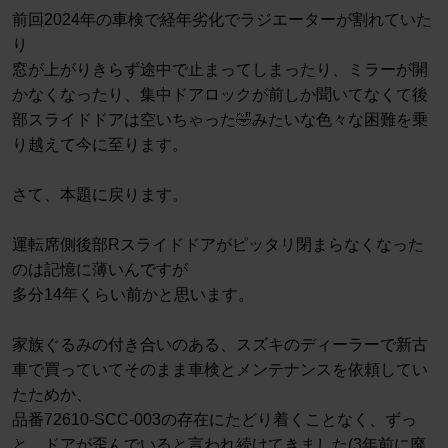
前回2024年の車検で経年劣化でラジエーターが割れていた
り
窓が上がりきらず途中で止まってしまったり、ミラーが開
かなくなったり、集中ドアロックが前しか聞いてなくて後
部スライドドアは空いちゃった🤣みたいな色々な困難を乗
り越えて今に至ります。
さて、本題に戻ります。
運転席側後部Rスライドドアがピッタリ閉まらなくなった
のは記憶に薄いんですが
多分14年くらい前かと思います。
家族ぐるみの付き合いのある、スズキのディーラーで新古
車で買っていてそのまま車検とメンテナンスを依頼してい
たためか、
品番72610-SCC-003の存在にたどり着くことなく、ずっ
と、ドアが歪んでいると言われ続けてきました(3年前に廃