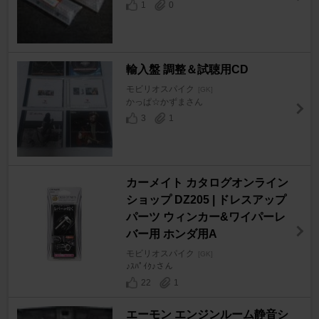
1
0
輸入盤 調整＆試聴用CD
モビリオスパイク
[GK]
かっぱ☆かずまさん
3
1
カーメイト カタログオンライン
ショップ DZ205 | ドレスアップ
パーツ ウィンカー&ワイパーレ
バー用 ホンダ用A
モビリオスパイク
[GK]
♪ｽﾊﾟｲｸ♪さん
22
1
エーモン エンジンルーム静音シ