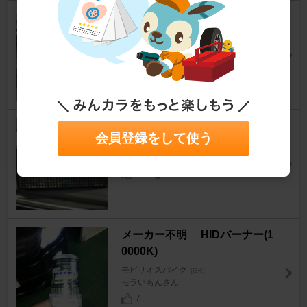
HASEPRO マジカルアートシー
ト
モビリオスパイク
[GK]
こばテツさん
3
0
SERIA ミニコンテナ
会員登録をして使う
モビリオスパイク
[GK]
ツｰトンさん
29
0
メーカー不明 HIDバーナー(1
0000K)
モビリオスパイク
[GK]
モラいもんさん
7