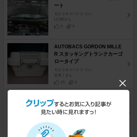
ート
モビリオスパイク
[GK]
LC/80さん
0
0
AUTOBACS GORDON MILLE
R スタッキングトランクカーゴ
ロータイプ
モビリオスパイク
[GK]
玄米！さん
15
0
トランポ対応 カセットコンロ
不明 コンロ&ヒーター
モビリオスパイク
[GK]
猿神のクロさん
36
0