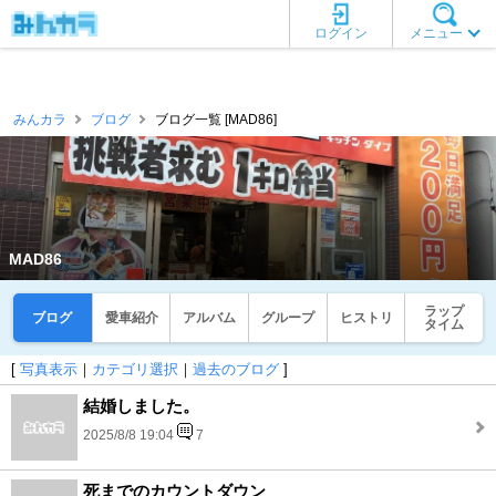
ログイン
メニュー
みんカラ
ブログ
ブログ一覧 [MAD86]
MAD86
ラップ
ブログ
愛車紹介
アルバム
グループ
ヒストリ
タイム
[
写真表示
｜
カテゴリ選択
｜
過去のブログ
]
結婚しました。
2025/8/8 19:04
7
死までのカウントダウン