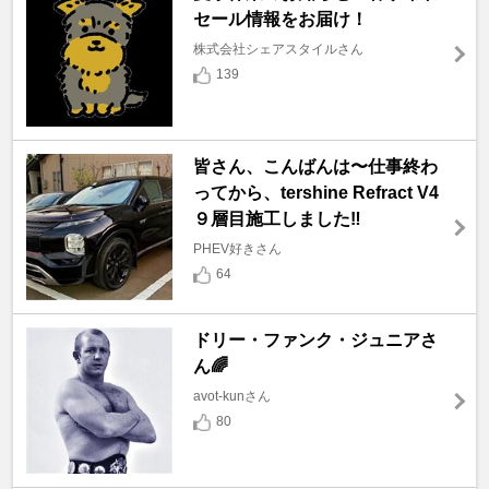
セール情報をお届け！
株式会社シェアスタイルさん
139
皆さん、こんばんは〜仕事終わ
ってから、tershine Refract V4
９層目施工しました‼️
PHEV好きさん
64
ドリー・ファンク・ジュニアさ
ん🌈
avot-kunさん
80