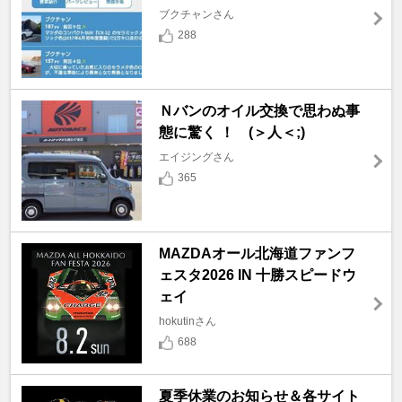
ブクチャンさん
288
Ｎバンのオイル交換で思わぬ事
態に驚く ！ (＞人＜;)
エイジングさん
365
MAZDAオール北海道ファンフ
ェスタ2026 IN 十勝スピードウ
ェイ
hokutinさん
688
夏季休業のお知らせ＆各サイト