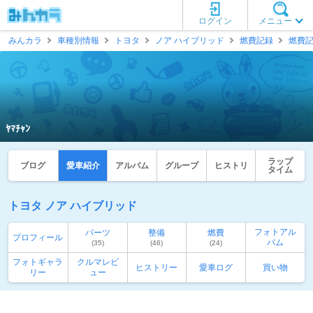
ログイン
メニュー
みんカラ
車種別情報
トヨタ
ノア ハイブリッド
燃費記録
燃費
ﾔﾏﾁｬﾝ
ラップ
ブログ
愛車紹介
アルバム
グループ
ヒストリ
タイム
トヨタ ノア ハイブリッド
フォトアル
パーツ
整備
燃費
プロフィール
バム
(35)
(46)
(24)
フォトギャラ
クルマレビ
ヒストリー
愛車ログ
買い物
リー
ュー