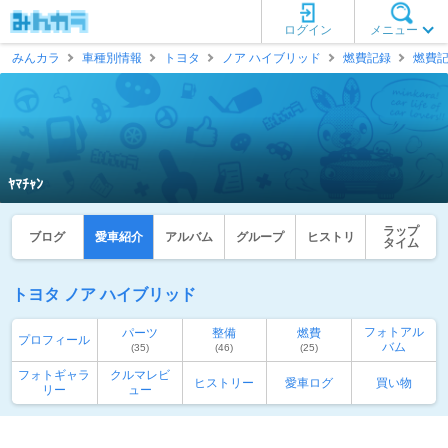
ログイン
メニュー
みんカラ
車種別情報
トヨタ
ノア ハイブリッド
燃費記録
燃費
ﾔﾏﾁｬﾝ
ラップ
ブログ
愛車紹介
アルバム
グループ
ヒストリ
タイム
トヨタ ノア ハイブリッド
フォトアル
パーツ
整備
燃費
プロフィール
バム
(35)
(46)
(25)
フォトギャラ
クルマレビ
ヒストリー
愛車ログ
買い物
リー
ュー