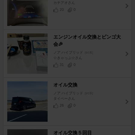
カチアオさん
20
0
エンジンオイル交換とビンゴ大
会🎉
ノア ハイブリッド
[90系]
☆きゃっぷ☆さん
31
0
オイル交換
ノア ハイブリッド
[90系]
タイペーさん
26
0
オイル交換５回目