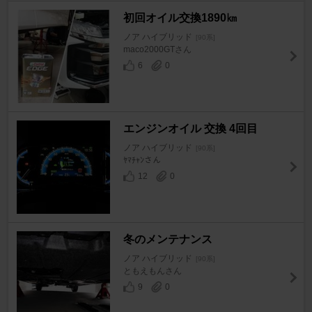
初回オイル交換1890㎞
ノア ハイブリッド
[90系]
maco2000GTさん
6
0
エンジンオイル 交換 4回目
ノア ハイブリッド
[90系]
ﾔﾏﾁｬﾝさん
12
0
冬のメンテナンス
ノア ハイブリッド
[90系]
ともえもんさん
9
0