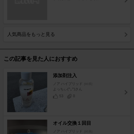
人気商品をもっと見る
この記事を見た人におすすめ
添加剤注入
ノア ハイブリッド
[90系]
よっちぃ(^｡^)さん
53
0
オイル交換１回目
ノア ハイブリッド
[90系]