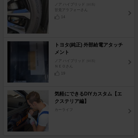
ノア ハイブリッド
[90系]
甘党アラフォーさん
14
トヨタ(純正) 外部給電アタッチ
メント
ノア ハイブリッド
[90系]
ＮＥＯさん
19
気軽にできるDIYカスタム【エ
クステリア編】
カーライフ