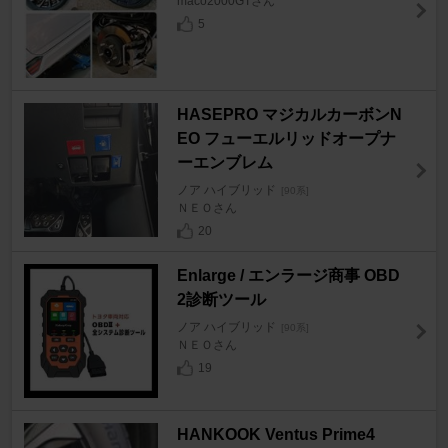
maco2000GTさん
5
HASEPRO マジカルカーボンN
EO フューエルリッドオープナ
ーエンブレム
ノア ハイブリッド
[90系]
ＮＥＯさん
20
Enlarge / エンラージ商事 OBD
2診断ツール
ノア ハイブリッド
[90系]
ＮＥＯさん
19
HANKOOK Ventus Prime4