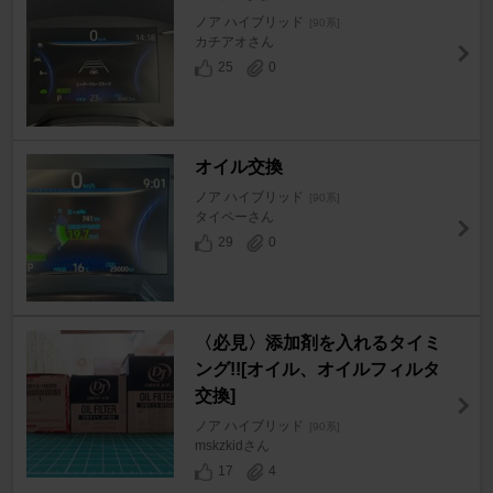
ノア ハイブリッド
[90系]
カチアオさん
25
0
オイル交換
ノア ハイブリッド
[90系]
タイペーさん
29
0
〈必見〉添加剤を入れるタイミ
ング!![オイル、オイルフィルタ
交換]
ノア ハイブリッド
[90系]
mskzkidさん
17
4