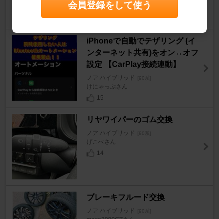
会員登録をして使う
iPhoneで自動でテザリング (イ
ンターネット共有)をオン↔︎オフ
設定 【CarPlay接続連動】
ノア ハイブリッド
[90系]
けにゃっぷさん
15
リヤワイパーのゴム交換
ノア ハイブリッド
[90系]
げこべさん
14
ブレーキフルード交換
ノア ハイブリッド
[90系]