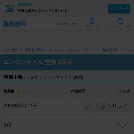
ダウンロード
記事を保存していつでも見られる！
みんカラとは？
ログイン
メニュー
みんカラ
車種別情報
トヨタ
ノア ハイブリッド
整備手帳
エン
エンジンオイル 交換 3回目
整備手帳
トヨタ ノア ハイブリッド [90系]
難易度
作業時間
30分以内
2026年3月12日
クリップ
1/2