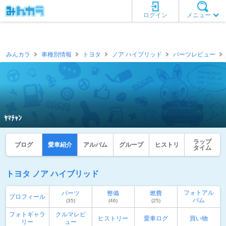
ログイン
メニュー
みんカラ
車種別情報
トヨタ
ノア ハイブリッド
パーツレビュー
ﾔﾏﾁｬﾝ
ラップ
ブログ
愛車紹介
アルバム
グループ
ヒストリ
タイム
トヨタ ノア ハイブリッド
フォトアル
パーツ
整備
燃費
プロフィール
バム
(35)
(46)
(25)
フォトギャラ
クルマレビ
ヒストリー
愛車ログ
買い物
リー
ュー