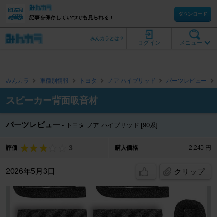
ダウンロード
記事を保存していつでも見られる！
みんカラとは？
ログイン
メニュー
みんカラ
車種別情報
トヨタ
ノア ハイブリッド
パーツレビュー
スピーカー背面吸音材
パーツレビュー
トヨタ ノア ハイブリッド [90系]
3
評価
購入価格
2,240 円
2026年5月3日
クリップ