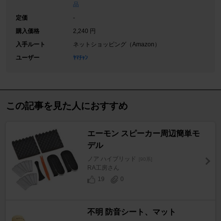
品
定価
-
購入価格
2,240 円
入手ルート
ネットショッピング（Amazon）
ユーザー
ﾔﾏﾁｬﾝ
この記事を見た人におすすめ
エーモン スピーカー周辺簡単モ
デル
ノア ハイブリッド
[90系]
RA工房さん
19
0
不明 防音シート、マット