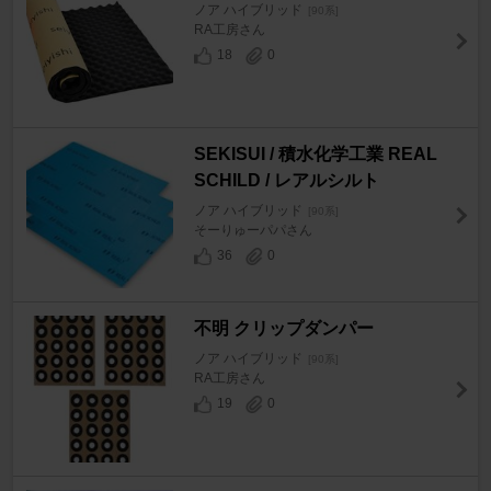
ノア ハイブリッド
[90系]
RA工房さん
18
0
SEKISUI / 積水化学工業 REAL
SCHILD / レアルシルト
ノア ハイブリッド
[90系]
そーりゅーパパさん
36
0
不明 クリップダンパー
ノア ハイブリッド
[90系]
RA工房さん
19
0