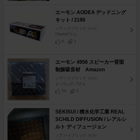
エーモン AODEA デッドニング
キット / 2190
ノア ハイブリッド
[90系]
Ozuma7さん
6
1
エーモン 4956 スピーカー背面
制振吸音材 Amazon
ノア ハイブリッド
[90系]
よっちぃ(^｡^)さん
54
0
SEKISUI / 積水化学工業 REAL
SCHILD DIFFUSION / レアルシ
ルト ディフュージョン
ノア ハイブリッド
[90系]