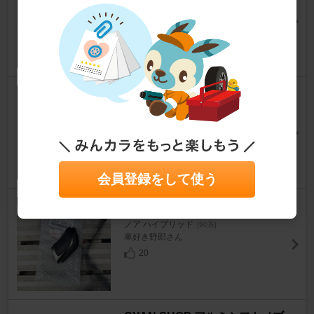
ノア ハイブリッド
[90系]
ＮＥＯさん
19
ノーブランド シートベルトバッ
クルカバー
ノア ハイブリッド
[90系]
ＮＥＯさん
18
会員登録をして使う
レクサス(純正) シフトノブ
ノア ハイブリッド
[90系]
車好き野郎さん
20