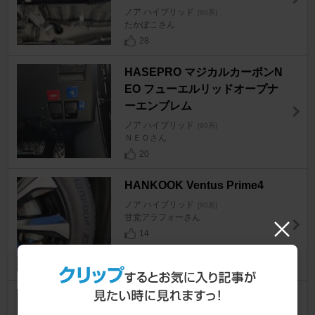
ノア ハイブリッド
[90系]
たかぽこさん
28
HASEPRO マジカルカーボンN
EO フューエルリッドオープナ
ーエンブレム
ノア ハイブリッド
[90系]
ＮＥＯさん
20
HANKOOK Ventus Prime4
ノア ハイブリッド
[90系]
甘党アラフォーさん
14
トヨタ(純正) 外部給電アタッチ
メント