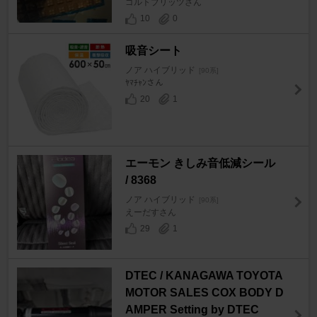
ゴルトブリッツさん
10
0
吸音シート
ノア ハイブリッド
[90系]
ﾔﾏﾁｬﾝさん
20
1
エーモン きしみ音低減シール
/ 8368
ノア ハイブリッド
[90系]
えーだすさん
29
1
DTEC / KANAGAWA TOYOTA
MOTOR SALES COX BODY D
AMPER Setting by DTEC