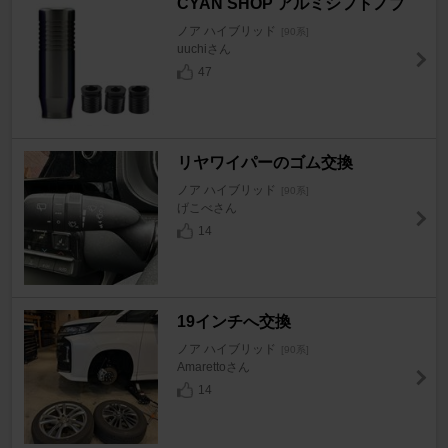
CYAN SHOP アルミシフトノブ
ノア ハイブリッド
[90系]
uuchiさん
47
リヤワイパーのゴム交換
ノア ハイブリッド
[90系]
げこべさん
14
19インチへ交換
ノア ハイブリッド
[90系]
Amarettoさん
14