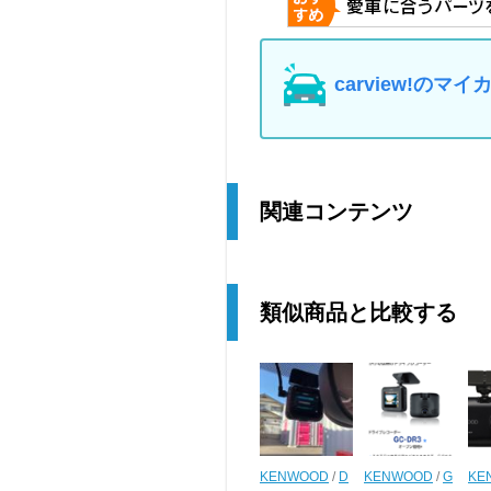
carview!の
関連コンテンツ
類似商品と比較する
KENWOOD
/
D
KENWOOD
/
G
KE