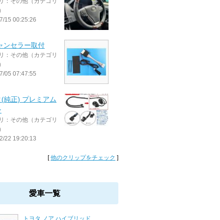
リ：その他（カテゴリ
）
7/15 00:25:26
ャンセラー取付
リ：その他（カテゴリ
）
7/05 07:47:55
(純正) プレミアム
ン
リ：その他（カテゴリ
）
2/22 19:20:13
[
他のクリップをチェック
]
愛車一覧
トヨタ ノア ハイブリッド