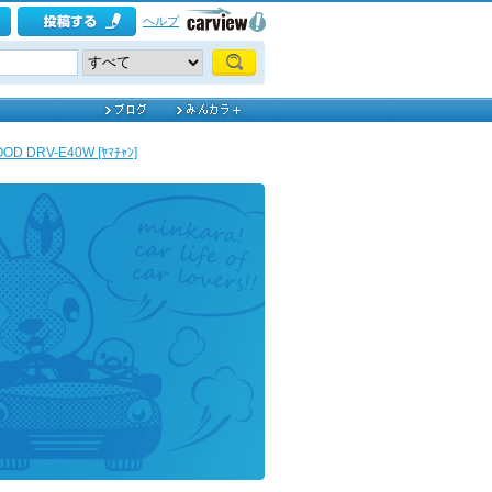
ヘルプ
D DRV-E40W [ﾔﾏﾁｬﾝ]