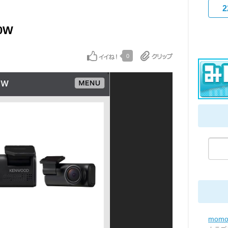
2
40W
0
mom