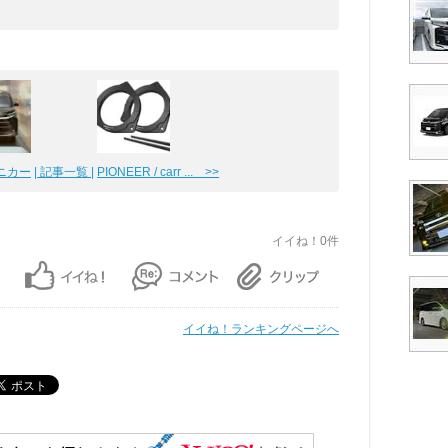
ミニカー
| 記事一覧 |
PIONEER / carr ... >>
イイね！0件
イイね！ランキングページへ