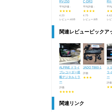
RV-250
C-DR3
RV
平均評価 :
平均評価 :
平均
★★★★
★★★★
★
4.23
4.75
4.42
レビュー:40件
レビュー:8件
レビ
関連レビューピックア
ALPINE ドライ
JADO T860-1
トヨ
ブレコーダー搭
ラ
評価:
載デジタルミラ
ー
★★★
ー
評価
★
評価:
★★★★★
関連リンク