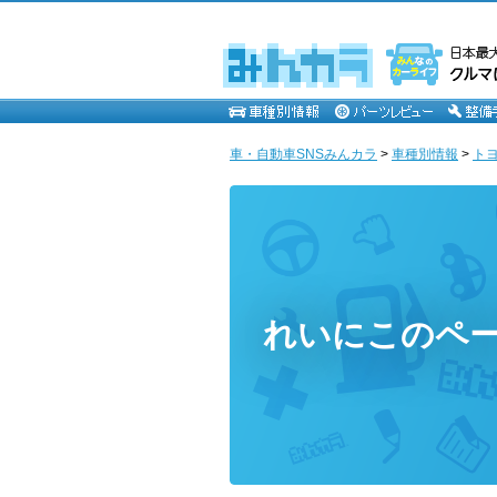
車・自動車SNSみんカラ
>
車種別情報
>
ト
れいにこのペ