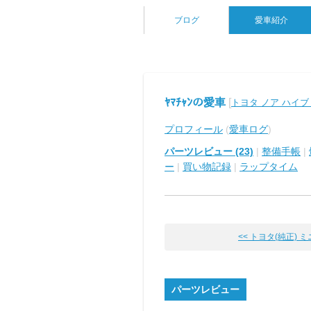
ブログ
愛車紹介
ﾔﾏﾁｬﾝの愛車
[
トヨタ ノア ハイ
プロフィール
(
愛車ログ
)
パーツレビュー (23)
|
整備手帳
|
ー
|
買い物記録
|
ラップタイム
<< トヨタ(純正) 
パーツレビュー