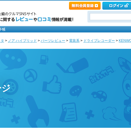
ヨタ
>
ノア ハイブリッド
>
パーツレビュー
>
電装系
>
ドライブレコーダー
>
KENWOO
ージ