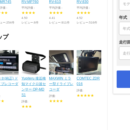
-MR745
RV-MP760
RV-610
RV-830
評価 :
平均評価 :
平均評価 :
平均評価 :
★★★
★★★★
★★★★
★★★★
年式
4.50
4.41
4.52
ュー:254件
レビュー:6件
レビュー:911件
レビュー:516件
ップ
走行
タ(純正) ド
Yupiteru 接近検
MAXWIN ミラ
COMTEC ZDR
イブレコーダ
知マイクロ波セ
ー型ドライブレ
016
ンサー OP-MD
コーダ
評価:
S1
★★★★★
:
評価:
★★
★★★★
評価:
★★★