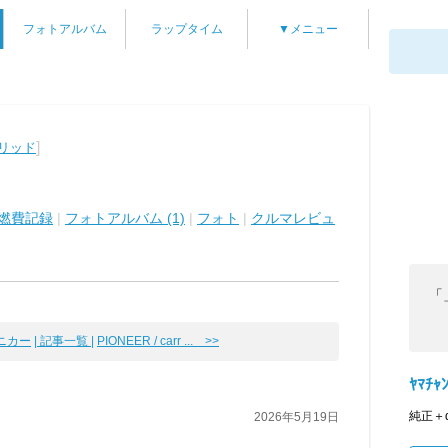
フォトアルバム
ラップタイム
▼メニュー
]
ブリッド
燃費記録
|
フォトアルバム (1)
|
フォト
|
クルマレビュ
「
ミニカー
| 記事一覧 |
PIONEER / carr ... >>
ﾔﾏﾁｬ
純正＋
2026年5月19日