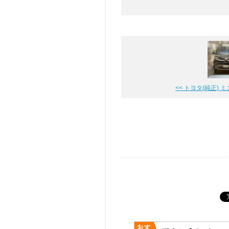
<< トヨタ(純正) 