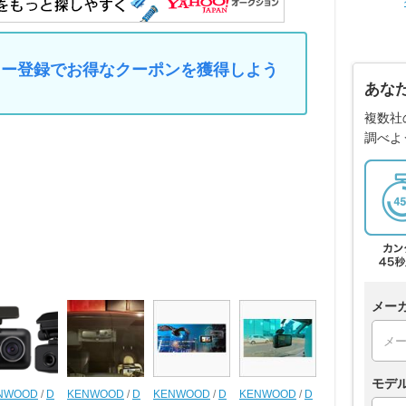
マイカー登録でお得なクーポンを獲得しよう
あな
複数社
調べよ
メー
モデ
NWOOD
/
D
KENWOOD
/
D
KENWOOD
/
D
KENWOOD
/
D