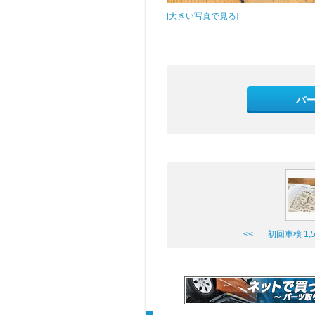
[大きい写真で見る]
パ
<< 初回車検 1,5