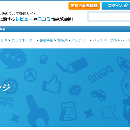
ワサキ
>
エリミネーター
>
整備手帳
>
電装系
>
バッテリー
>
バッテリー交換
>
バッテ
ージ