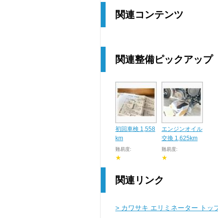
関連コンテンツ
関連整備ピックアップ
初回車検 1,558
エンジンオイル
km
交換 1,625km
難易度:
難易度:
★
★
関連リンク
> カワサキ エリミネーター トッ