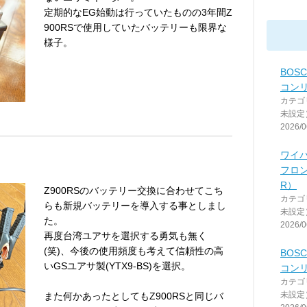
定期的なEG始動は行っていたものの3年間Z
900RSで使用していたバッテリーも限界な
様子。
BOS
コンリ
カテゴ
未設定
2026/0
ワイ
フロン
R）
Z900RSのバッテリー交換に合わせてこち
カテゴ
らも新規バッテリーを導入する事としまし
未設定
た。
2026/0
再度台湾ユアサを選択する勇気も無く
(笑)、今後の使用頻度も考えて信頼性の高
BOS
いGSユアサ製(YTX9-BS)を選択。
コンリ
カテゴ
未設定
また何かあったとしてもZ900RSと同じバ