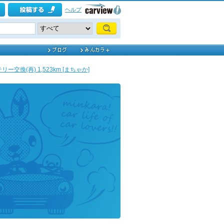
ヘルプ
リー交換(再) 1,523km [まちゃか]