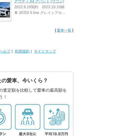
アウディ A4 アバント (ワゴン)
2022.9.19契約 2022.10.10納
車 35TDI S line グレイシアホ ...
[
愛車一覧
]
ヘルプ
｜
利用規約
｜
サイトマップ
たの愛車、今いくら？
の査定額を比較して愛車の最高額を
う！