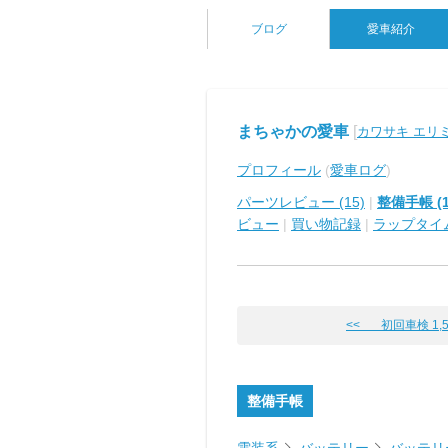
ブログ
愛車紹介
まちゃかの愛車
[
カワサキ エリ
プロフィール
(
愛車ログ
)
パーツレビュー (15)
|
整備手帳 (1
ビュー
|
買い物記録
|
ラップタイ
<< 初回車検 1,5
整備手帳