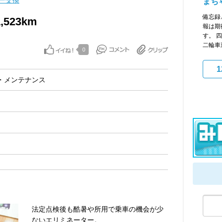
ー交換
まち
備忘録
523km
報は期
す。 
二輪車遍
0
1
・メンテナンス
法定点検後も酷暑や所用で乗車の機会が少
ないエリミネーター。