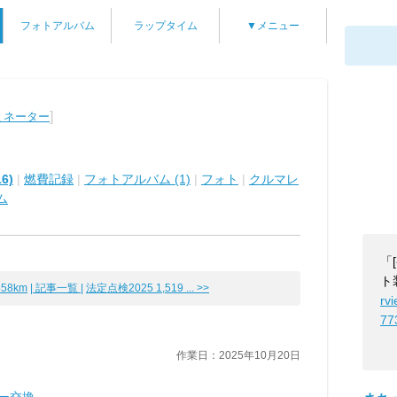
フォトアルバム
ラップタイム
▼メニュー
]
ミネーター
6)
|
燃費記録
|
フォトアルバム (1)
|
フォト
|
クルマレ
ム
「
ト
58km
| 記事一覧 |
法定点検2025 1,519 ... >>
rv
77
作業日：2025年10月20日