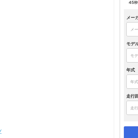
メー
モデ
年式
走行
プ