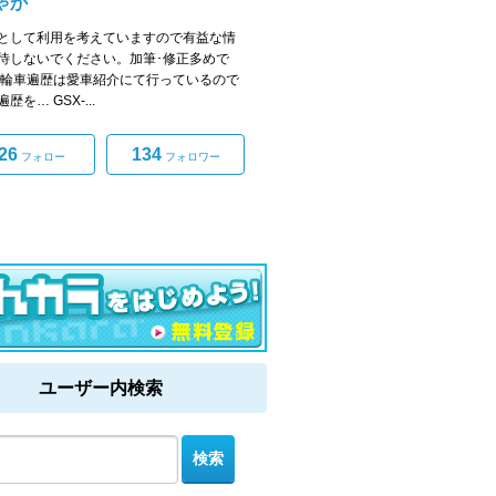
ゃか
として利用を考えていますので有益な情
待しないでください。加筆･修正多めで
四輪車遍歴は愛車紹介にて行っているので
歴を… GSX-...
26
134
フォロー
フォロワー
ユーザー内検索