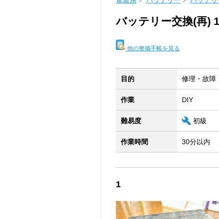
電装系
バッテリー
バッテリ
バッテリー交換(再) 1,
他の整備手帳を見る
目的
修理・故障
作業
DIY
難易度
初級
作業時間
30分以内
1