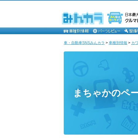
車・自動車SNSみんカラ
>
車種別情報
>
カ
まちゃかのペ