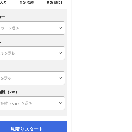
カー
ル
距離（km）
見積りスタート