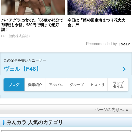
バイアグラは捨てた「65歳が45分で
今日は「第48回東海まつり花火大
3回戦も余裕」980円で朝まで絶好
会」🎆
調！
PR（健商株式会社）
Recommended by
この記事を書いたユーザー
ヴェル【F48】
ラップ
ブログ
愛車紹介
アルバム
グループ
ヒストリ
タイム
ページの先頭へ ▲
みんカラ 人気のカテゴリ