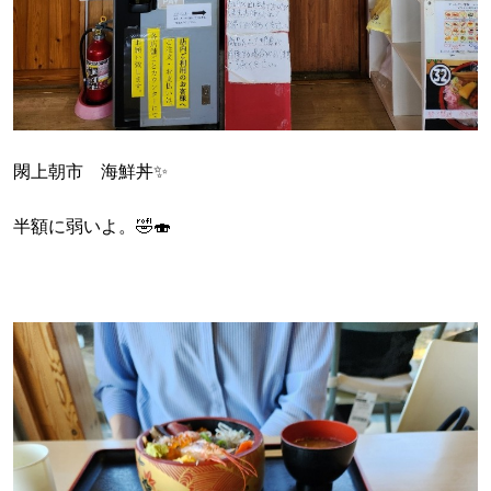
閖上朝市 海鮮丼✨
半額に弱いよ。🤣🍣