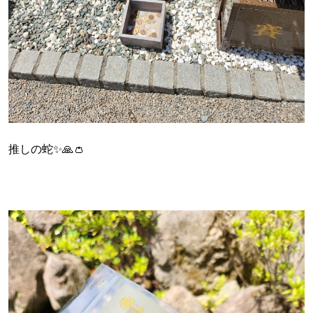
推しの蛇✨🙏👛