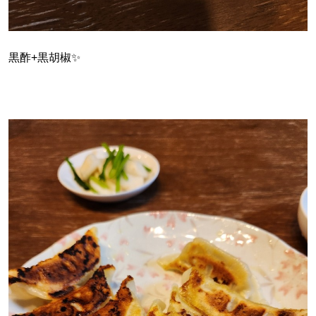
黒酢+黒胡椒✨