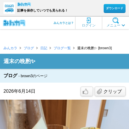
ダウンロード
記事を保存していつでも見られる！
みんカラとは？
ログイン
メニュー
みんカラ
ブログ
日記
ブログ一覧
週末の晩酌✨ [brown3]
週末の晩酌✨
ブログ
brown3のページ
2026年6月14日
クリップ