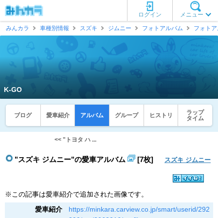
ログイン
メニュー
みんカラ
車種別情報
スズキ
ジムニー
フォトアルバム
フォトア
K-GO
ラップ
ブログ
愛車紹介
アルバム
グループ
ヒストリ
タイム
<< "トヨタ ハ ...
"スズキ ジムニー"の愛車アルバム
[7枚]
スズキ ジムニー
※この記事は愛車紹介で追加された画像です。
愛車紹介
https://minkara.carview.co.jp/smart/userid/292