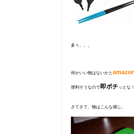
多々。。。
amazo
何かいい物はないかと
即ポチ
便利そうなので
っとな
さてさて、物はこんな感じ。