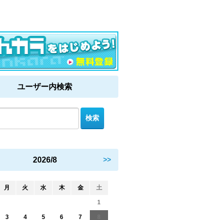
ユーザー内検索
2026/8
>>
月
火
水
木
金
土
1
3
4
5
6
7
8