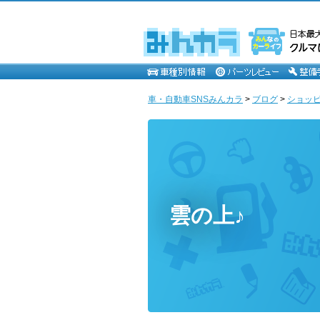
車・自動車SNSみんカラ
>
ブログ
>
ショッ
雲の上♪