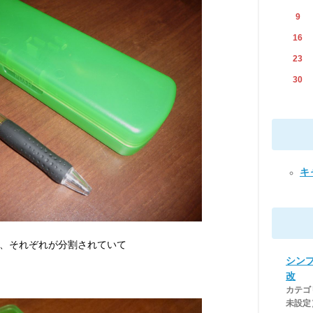
9
16
23
30
キャ
、それぞれが分割されていて
シン
改
カテゴ
未設定