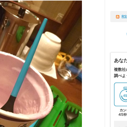
RS
あな
複数社
調べよ