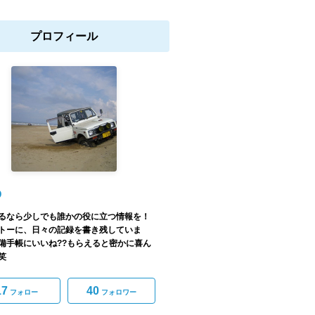
プロフィール
O
るなら少しでも誰かの役に立つ情報を！
トーに、日々の記録を書き残していま
備手帳にいいね??もらえると密かに喜ん
笑
17
40
フォロー
フォロワー