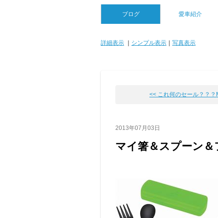
ブログ
愛車紹介
詳細表示
｜
シンプル表示
｜
写真表示
<< これ何のセール？？？Mac
2013年07月03日
マイ箸＆スプーン＆