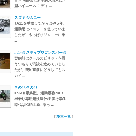
ョン 奇跡的に新車購入出来た8
型ハイエース！ ディ ...
スズキ ジムニー
JA11を手放してからはや５年、
通勤用にハスラーを使っていま
したが、やっぱりジムニーに乗
...
ホンダ ステップワゴンスパーダ
契約前はクールスピリットを買
うつもりで商談を進めていまし
たが、契約直前にどうしてもス
カイ ...
その他 その他
KSRⅡ最終型。通勤最強2st！
街乗り専用超快速仕様 実は学生
時代はKSR110に乗っ ...
[
愛車一覧
]