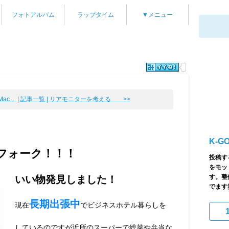
フォトアルバム
ラップタイム
▼メニュー
 ...
| 記事一覧 |
リアモニターを考える >>
K-G
フォーク！！！
投稿す
をモッ
す。整
いい物発見しました！
でます
長期出張中
現在
でビジネスホテル暮らしを
しているのですが近所のスーパーで総菜や弁当な