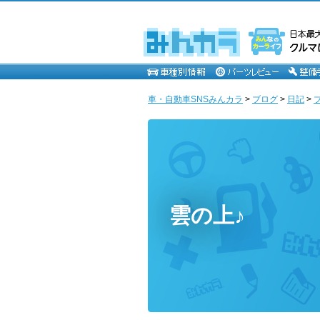
車・自動車SNSみんカラ
>
ブログ
>
日記
>
雲の上♪