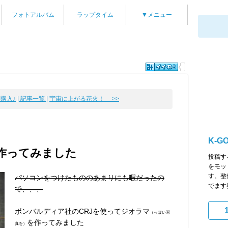
フォトアルバム
ラップタイム
▼メニュー
ー購入♪
| 記事一覧 |
宇宙に上がる花火！ >>
K-G
作ってみました
投稿す
をモッ
す。整
パソコンをつけたもののあまりにも暇だったの
でます
で、、、
ボンバルディア社のCRJを使ってジオラマ
（っぽい写
を作ってみました
真を）