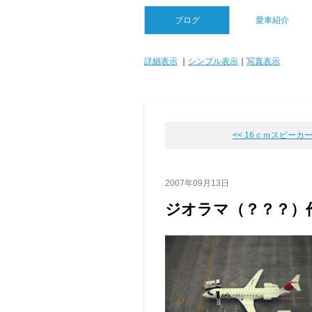
ブログ
愛車紹介
詳細表示
｜
シンプル表示
｜
写真表示
<< 16ｃｍスピーカ
2007年09月13日
ジオラマ（？？？）