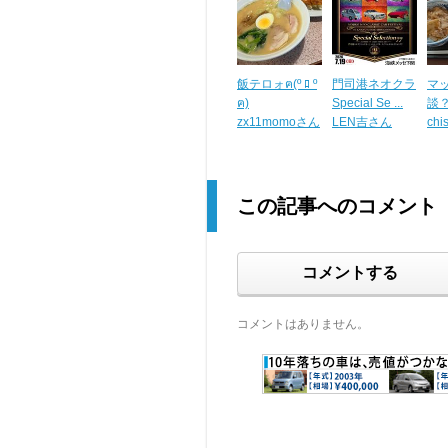
飯テロォฅ(º ﾛ º
門司港ネオクラ
マ
ฅ)
Special Se ...
談
zx11momoさん
LEN吉さん
chi
この記事へのコメント
コメントする
コメントはありません。