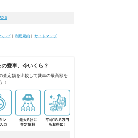
S2.0
ヘルプ
｜
利用規約
｜
サイトマップ
たの愛車、今いくら？
の査定額を比較して愛車の最高額を
う！