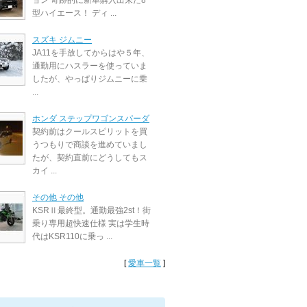
ョン 奇跡的に新車購入出来た8
型ハイエース！ ディ ...
スズキ ジムニー
JA11を手放してからはや５年、
通勤用にハスラーを使っていま
したが、やっぱりジムニーに乗
...
ホンダ ステップワゴンスパーダ
契約前はクールスピリットを買
うつもりで商談を進めていまし
たが、契約直前にどうしてもス
カイ ...
その他 その他
KSRⅡ最終型。通勤最強2st！街
乗り専用超快速仕様 実は学生時
代はKSR110に乗っ ...
[
愛車一覧
]