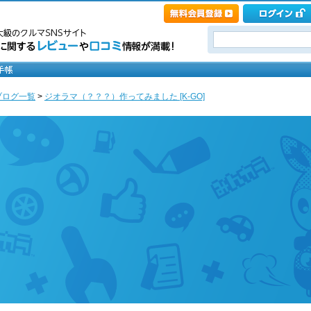
ブログ一覧
>
ジオラマ（？？？）作ってみました [K-GO]