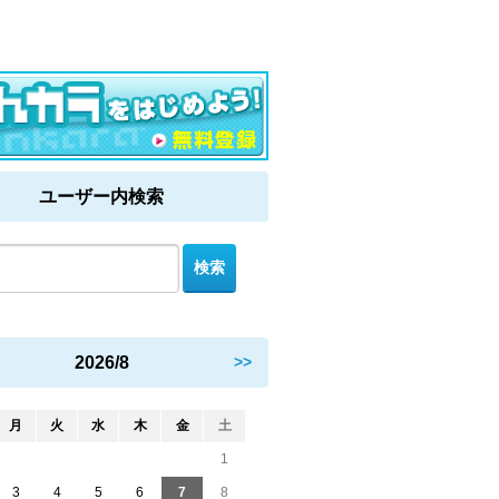
ユーザー内検索
2026/8
>>
月
火
水
木
金
土
1
3
4
5
6
7
8