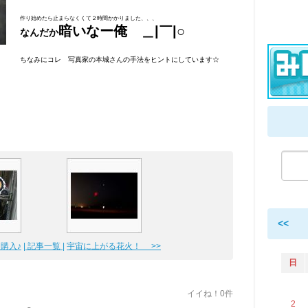
作り始めたら止まらなくくて２時間かかりました、、、
暗いなー俺 ＿|￣|○
なんだか
ちなみにコレ 写真家の本城さんの手法をヒントにしています☆
<<
ー購入♪
| 記事一覧 |
宇宙に上がる花火！ >>
日
イイね！0件
2