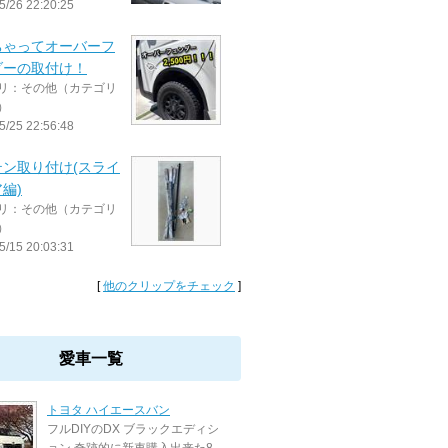
5/26 22:20:25
ちゃってオーバーフ
ダーの取付け！
リ：その他（カテゴリ
）
5/25 22:56:48
テン取り付け(スライ
編)
リ：その他（カテゴリ
）
5/15 20:03:31
[
他のクリップをチェック
]
愛車一覧
トヨタ ハイエースバン
フルDIYのDX ブラックエディシ