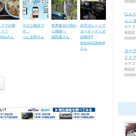
2026/0
なん
ェン
ックでの密
小さな抵抗で
世界最古の宿か
自宅ガレージで
カテゴ
？？？
す。
ら帰路へ
カーオーディオ
未設定
shiruさん
つよ太郎さん
福田屋さん
試聴中⁈
2026/0
rescue118skull
さん
カー
ドドア
カテゴ
未設定
2026/0