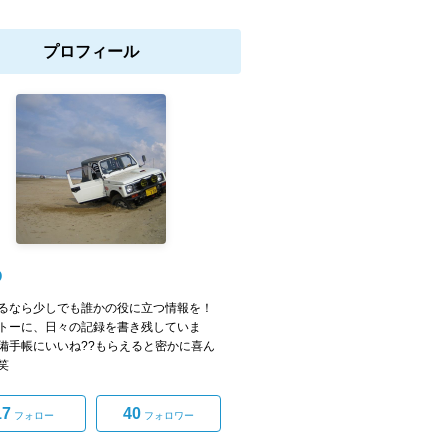
プロフィール
O
るなら少しでも誰かの役に立つ情報を！
トーに、日々の記録を書き残していま
備手帳にいいね??もらえると密かに喜ん
笑
17
40
フォロー
フォロワー