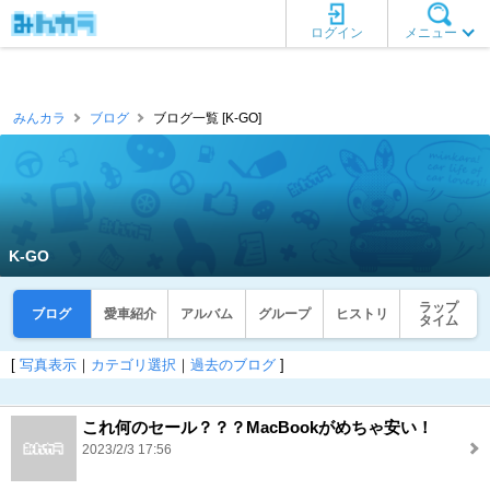
ログイン
メニュー
みんカラ
ブログ
ブログ一覧 [K-GO]
K-GO
ラップ
ブログ
愛車紹介
アルバム
グループ
ヒストリ
タイム
[
写真表示
｜
カテゴリ選択
｜
過去のブログ
]
これ何のセール？？？MacBookがめちゃ安い！
2023/2/3 17:56