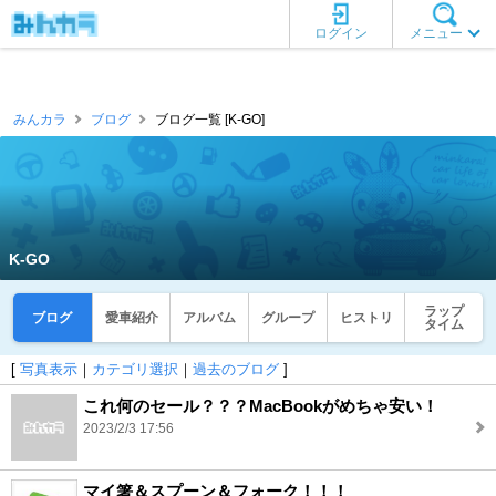
ログイン
メニュー
みんカラ
ブログ
ブログ一覧 [K-GO]
K-GO
ラップ
ブログ
愛車紹介
アルバム
グループ
ヒストリ
タイム
[
写真表示
｜
カテゴリ選択
｜
過去のブログ
]
これ何のセール？？？MacBookがめちゃ安い！
2023/2/3 17:56
マイ箸＆スプーン＆フォーク！！！