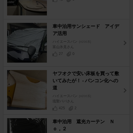
車中泊用サンシェード アイデ
ア活用
ハイエースバン
[H200系]
富山氷見さん
27
0
ヤフオクで安い床板を買って敷
いてみたが！ - バンコン化への
道
ハイエースバン
[H200系]
琉聖パパさん
425
2
車中泊用 遮光カーテン Ｎ
ｏ，２