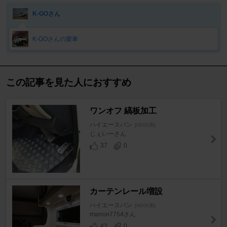
K-GOさん
K-GOさんの愛車
この記事を見た人におすすめ
ワンオフ 縞板加工
ハイエースバン
[H200系]
じぇいーさん
37
0
カーテンレール増設
ハイエースバン
[H200系]
marron7754さん
43
0