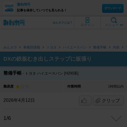
ダウンロード
記事を保存していつでも見られる！
みんカラとは？
ログイン
メニュー
みんカラ
車種別情報
トヨタ
ハイエースバン
整備手帳
内装
DXの鉄板むき出しステップに板張り
整備手帳
トヨタ ハイエースバン [H200系]
難易度
作業時間
1時間以内
2026年4月12日
クリップ
1/6