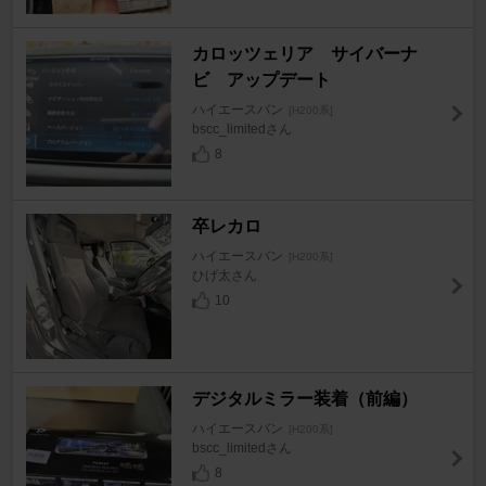
カロッツェリア サイバーナ
ビ アップデート
ハイエースバン
[H200系]
bscc_limitedさん
8
卒レカロ
ハイエースバン
[H200系]
ひげ太さん
10
デジタルミラー装着（前編）
ハイエースバン
[H200系]
bscc_limitedさん
8