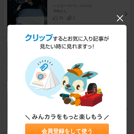
ハイエースバン
[H200系]
TABさん
31
2
前席足元（普段目線では気にな
らない所）
ハイエースバン
[H200系]
いかるどさん
11
0
久々投稿・・・ベッドマット改
修/自作
ハイエースバン
[H200系]
tou10さん
14
1
会員登録をして使う