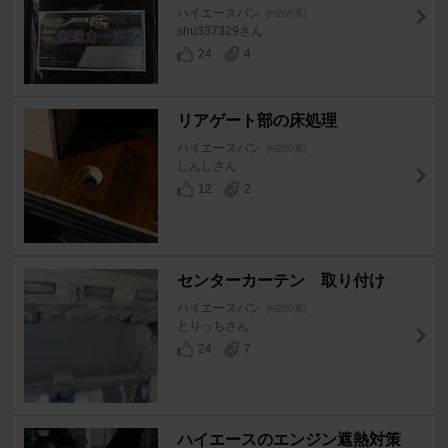
ハイエースバン
[H200系]
shu337329さん
24
4
リアゲート部の床処理
ハイエースバン
[H200系]
しんしさん
12
2
センターカーテン 取り付け
ハイエースバン
[H200系]
とりっちさん
24
7
ハイエースのエンジン遮熱対策