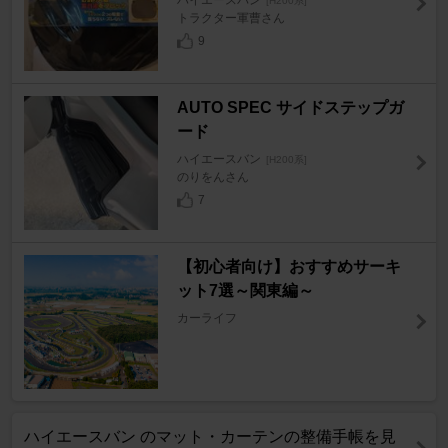
[H200系]
トラクター軍曹さん
9
AUTO SPEC サイドステップガ
ード
ハイエースバン
[H200系]
のりをんさん
7
【初心者向け】おすすめサーキ
ット7選～関東編～
カーライフ
ハイエースバン のマット・カーテンの整備手帳を見