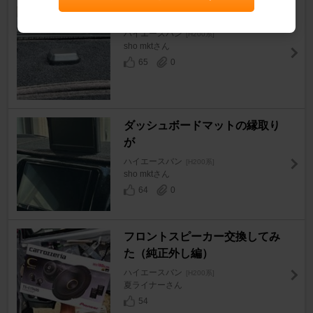
GPSのスムージング？
ハイエースバン
[H200系]
sho mktさん
65
0
ダッシュボードマットの縁取り
が
ハイエースバン
[H200系]
sho mktさん
64
0
フロントスピーカー交換してみ
た（純正外し編）
ハイエースバン
[H200系]
夏ライナーさん
54