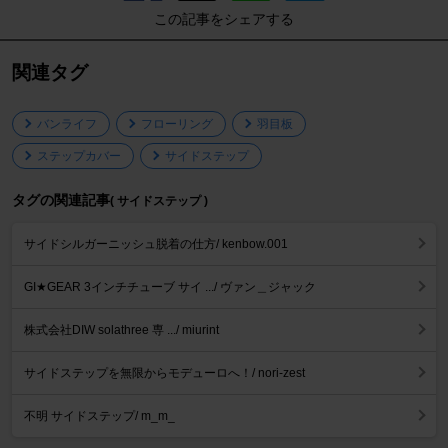
この記事をシェアする
関連タグ
バンライフ
フローリング
羽目板
ステップカバー
サイドステップ
タグの関連記事
( サイドステップ )
サイドシルガーニッシュ脱着の仕方/ kenbow.001
GI★GEAR 3インチチューブ サイ .../ ヴァン＿ジャック
株式会社DIW solathree 専 .../ miurint
サイドステップを無限からモデューロへ！/ nori-zest
不明 サイドステップ/ m_m_