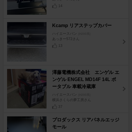
14
Kcamp リアステップカバー
ハイエースバン
[H200系]
あっきー572さん
13
澤藤電機株式会社 エンゲル エ
ンゲル ENGEL MD14F 14L ポ
ータブル 車載冷蔵庫
ハイエースバン
[H200系]
横浜さくらの夢工房さん
37
プロダックス リアパネルエッジ
モール