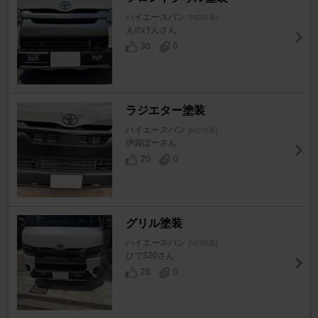
ハイエースバン
[H200系]
えのけんさん
30
0
ラジエター塗装
ハイエースバン
[H200系]
伊賀ぼーさん
20
0
グリル塗装
ハイエースバン
[H200系]
ひで320さん
28
0