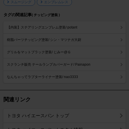
スムージング
エンブレムレス
タグの関連記事
( チッピング塗装 )
【内装】ステアリングエンブレム塗装/ potant
樹脂パーツチッピング塗装/ シン・マツナガ大尉
グリルをマットブラック塗装/ じみー@Ｇ
スクランチ販売 テールランプカバーガード/ Painapon
なんちゃってラプターライナー塗装/ nao3333
関連リンク
トヨタ ハイエースバン トップ