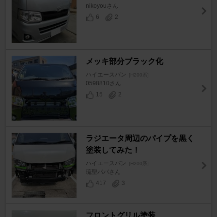
nikoyouさん
6
2
メッキ部分ブラック化
ハイエースバン
[H200系]
0598810さん
15
2
ラジエータ周辺のパイプを黒く
塗装してみた！
ハイエースバン
[H200系]
琉聖パパさん
417
3
フロントグリル塗装