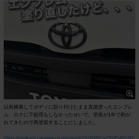
以前横着してボディに貼り付けたまま直接塗ったエンブレ
ム、ロクに下処理もしなかったせいで、塗装が1年で剥が
れてきたので再塗装することにしました。
https://minkara.carview.co.jp/userid/292890/car/3695401/82