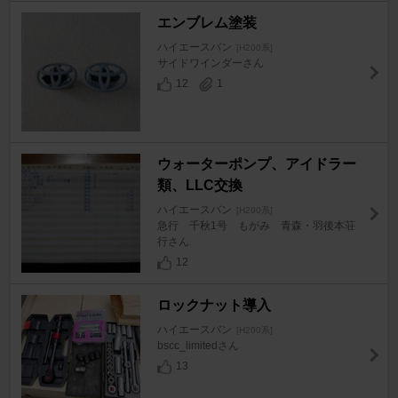
エンブレム塗装
ハイエースバン
[H200系]
サイドワインダーさん
12
1
ウォーターポンプ、アイドラー
類、LLC交換
ハイエースバン
[H200系]
急行 千秋1号 もがみ 青森・羽後本荘
行さん
12
ロックナット導入
ハイエースバン
[H200系]
bscc_limitedさん
13