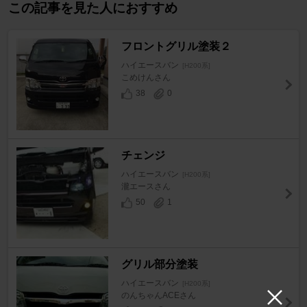
この記事を見た人におすすめ
フロントグリル塗装２
ハイエースバン
[H200系]
こめけんさん
38
0
チェンジ
ハイエースバン
[H200系]
瀧エースさん
50
1
グリル部分塗装
ハイエースバン
[H200系]
のんちゃんACEさん