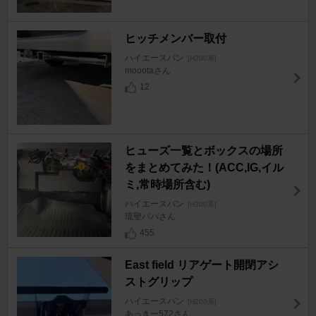
ヒッチメンバー取付
ハイエースバン
[H200系]
moootaさん
12
ヒューズ一覧とボックスの場所
をまとめてみた！(ACC,IG,イル
ミ,常時場所含む)
ハイエースバン
[H200系]
琉聖パパさん
455
East field リアゲート開閉アシ
ストグリップ
ハイエースバン
[H200系]
あっきー572さん