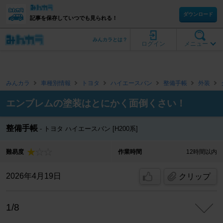
ダウンロード
記事を保存していつでも見られる！
みんカラとは？
ログイン
メニュー
みんカラ
車種別情報
トヨタ
ハイエースバン
整備手帳
外装
エンブレムの塗装はとにかく面倒くさい！
整備手帳
トヨタ ハイエースバン [H200系]
難易度
作業時間
12時間以内
2026年4月19日
クリップ
1/8