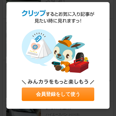
54
1
個人適当な問題です(^-^)/
ハイエースバン
[H200系]
osa36さん
42
0
リアガーニッシュとリアエンブ
レムをマットブラック化
ハイエースバン
[H200系]
M channel blogさん
13
1
会員登録をして使う
グリル等塗装
ハイエースバン
[H200系]