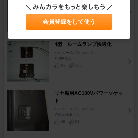
を車両に取り付けてみた！ - バ
ンコン化への道
ハイエースバン
[H200系]
会員登録をして使う
琉聖パパさん
422
15
4型 ルームランプ快適化
ハイエースバン
[H200系]
T-Starさん
63
153
リヤ席用AC100Vパワーソケッ
ト
ハイエースバン
[H200系]
YASUXILEさん
48
51