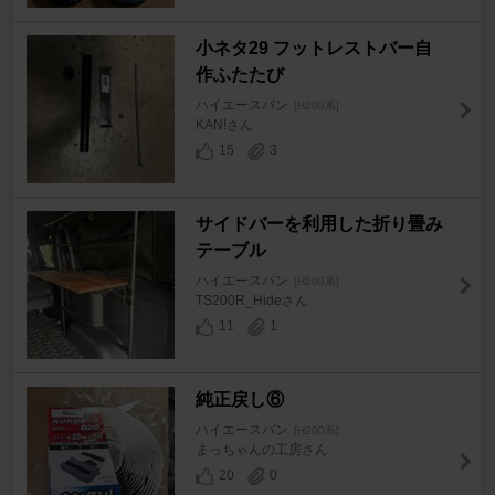
小ネタ29 フットレストバー自
作ふたたび
ハイエースバン
[H200系]
KAN!さん
15
3
サイドバーを利用した折り畳み
テーブル
ハイエースバン
[H200系]
TS200R_Hideさん
11
1
純正戻し⑥
ハイエースバン
[H200系]
まっちゃんの工房さん
20
0