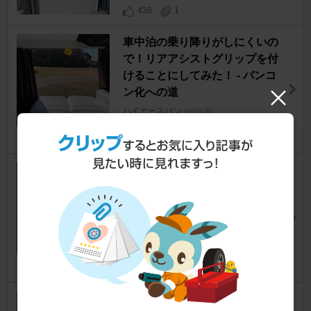
438
1
車中泊の乗り降りがしにくいの
で！リアアシストグリップを付
けることにしてみた！ - バンコ
ン化への道
ハイエースバン
[H200系]
琉聖パパさん
428
4
内装工事！ギャレー後方に柱を
立ててみた！がクーラー取付も
考慮してみた！ - バンコン化へ
の道
ハイエースバン
[H200系]
琉聖パパさん
421
0
黒化したリアアシストグリップ