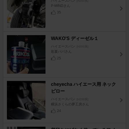
ハイエースバン
[H200系]
P-MINDさん
35
WAKO'S ディーゼル１
ハイエースバン
[H200系]
彩夏パパさん
25
cheyecha ハイエース用 ネック
ピロー
ハイエースバン
[H200系]
横浜さくらの夢工房さん
24