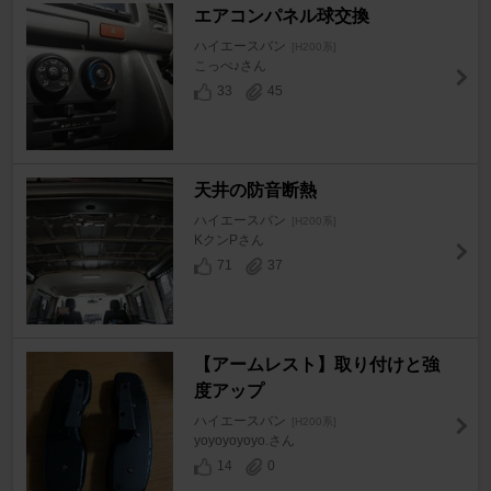
エアコンパネル球交換
ハイエースバン
[H200系]
こっぺ♪さん
33
45
天井の防音断熱
ハイエースバン
[H200系]
KクンPさん
71
37
【アームレスト】取り付けと強
度アップ
ハイエースバン
[H200系]
yoyoyoyoyo.さん
14
0