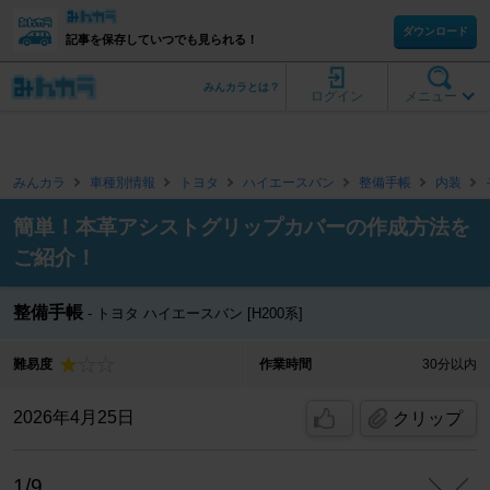
ダウンロード
記事を保存していつでも見られる！
みんカラとは？
ログイン
メニュー
みんカラ
車種別情報
トヨタ
ハイエースバン
整備手帳
内装
簡単！本革アシストグリップカバーの作成方法を
ご紹介！
整備手帳
トヨタ ハイエースバン [H200系]
難易度
作業時間
30分以内
2026年4月25日
クリップ
1/9