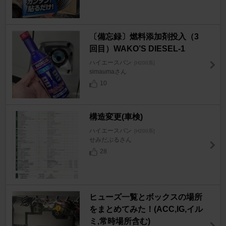
〔備忘録〕燃料添加剤投入（3
回目）WAKO’S DIESEL-1
ハイエースバン
[H200系]
simaumaさん
10
構造変更(車検)
ハイエースバン
[H200系]
せみだぶるさん
28
ヒューズ一覧とボックスの場所
をまとめてみた！(ACC,IG,イル
ミ,常時場所含む)