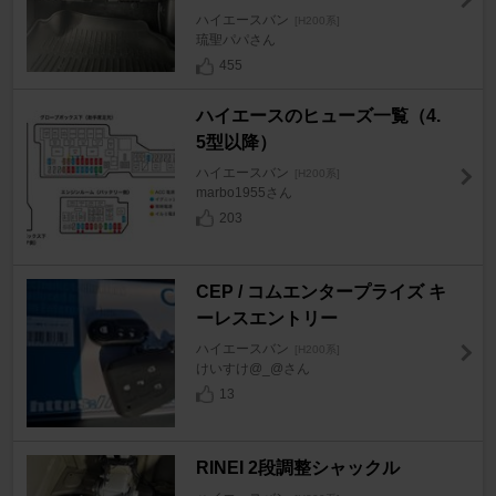
ハイエースバン
[H200系]
琉聖パパさん
455
ハイエースのヒューズ一覧（4.
5型以降）
ハイエースバン
[H200系]
marbo1955さん
203
CEP / コムエンタープライズ キ
ーレスエントリー
ハイエースバン
[H200系]
けいすけ@_@さん
13
RINEI 2段調整シャックル