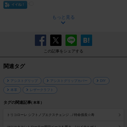
イイね！
もっと見る
この記事をシェアする
関連タグ
アシストグリップ
アシストグリップカバー
DIY
本革
レザークラフト
タグの関連記事
( 本革 )
トリコローレ シフトノブエクスチェンジ .../ 特命係長☆寿
マツコネコントローラー固定ベースを厚さ .../ ツイテルぜ！