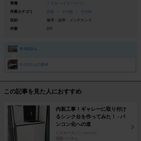
車種
トヨタ ハイエースバン
作業カテゴリ
内装
その他
その他
目的
修理・故障・メンテナンス
作業
DIY
K-GOさん
K-GOさんの愛車
この記事を見た人におすすめ
内装工事！ギャレーに取り付け
るシンク台を作ってみた！ - バ
ンコン化への道
ハイエースバン
[H200系]
琉聖パパさん