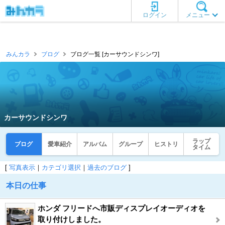
ログイン
メニュー
みんカラ
ブログ
ブログ一覧 [カーサウンドシンワ]
カーサウンドシンワ
ラップ
ブログ
愛車紹介
アルバム
グループ
ヒストリ
タイム
[
写真表示
｜
カテゴリ選択
｜
過去のブログ
]
本日の仕事
ホンダ フリードへ市販ディスプレイオーディオを
取り付けしました。