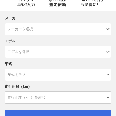
メーカー
モデル
年式
走行距離（km）