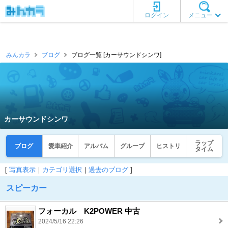
ログイン
メニュー
みんカラ
ブログ
ブログ一覧 [カーサウンドシンワ]
カーサウンドシンワ
ラップ
ブログ
愛車紹介
アルバム
グループ
ヒストリ
タイム
[
写真表示
｜
カテゴリ選択
｜
過去のブログ
]
スピーカー
フォーカル K2POWER 中古
2024/5/16 22:26