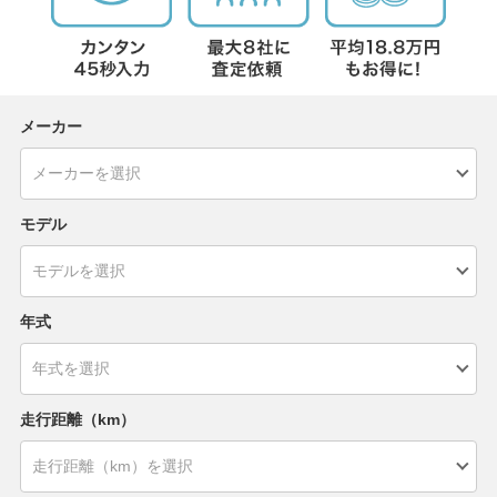
メーカー
モデル
年式
走行距離（km）