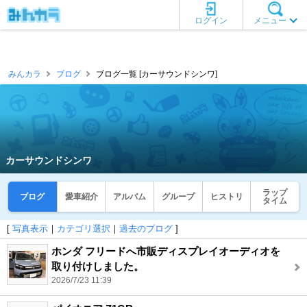
ログイン
メニュー
みんカラ
ブログ
ブログ一覧 [カーサウンドシンワ]
カーサウンドシンワ
ラップ
ブログ
愛車紹介
アルバム
グループ
ヒストリ
タイム
[
写真表示
｜
カテゴリ選択
｜
過去のブログ
]
ホンダ フリードへ市販ディスプレイオーディオを
取り付けしました。
2026/7/23 11:39