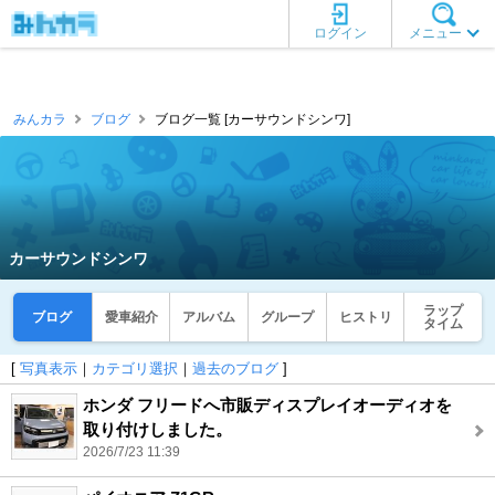
ログイン
メニュー
みんカラ
ブログ
ブログ一覧 [カーサウンドシンワ]
カーサウンドシンワ
ラップ
ブログ
愛車紹介
アルバム
グループ
ヒストリ
タイム
[
写真表示
｜
カテゴリ選択
｜
過去のブログ
]
ホンダ フリードへ市販ディスプレイオーディオを
取り付けしました。
2026/7/23 11:39