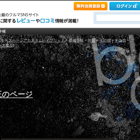
ズキ
>
スペーシアカスタムハイブリッド
>
整備手帳
>
外装
>
その他
>
その他
>
ン大魔王]
王のページ