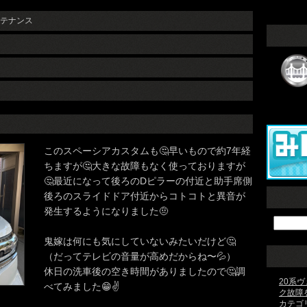
テナンス
このスペーシアカスタムも🤔早いもので約7年経
ちますが🤔大きな故障もなく使っておりますが
🤔最近になって後ろのDピラーの付近と助手席側
後ろのスライドドア付近からコトコトと異音が
発生するようになりました🤨
鬼嫁は何にも気にしていないみたいだけど🤔
（だってテレビの音量が高めだからね〜💦）
休日の洗車後の空き時間がありましたので🤔調
20系
べてみました😁✌️
ク故障
カテゴ