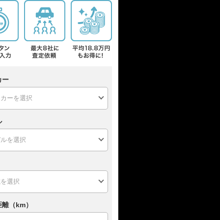
カー
ル
距離（km）