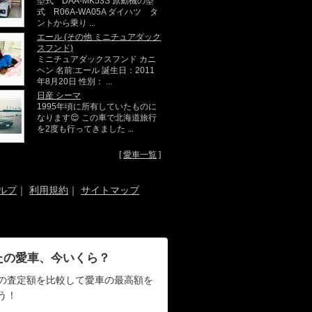
型式 DAA-MK53S 原動機の型
式 R06A-WA05A ダイハツ タ
ントから乗り ...
エール (その他 ミニチュアダック
スフンド)
ミニチュアダックスフンド カニ
ヘン 名前:エール 誕生日：2011
年8月20日 性別： ...
日産 シーマ
1995年頃に所有していたものに
なります😌 この車で北海道旅行
を2度も行ってきました ...
[
愛車一覧
]
ルプ
｜
利用規約
｜
サイトマップ
たの愛車、今いくら？
の査定額を比較して愛車の最高額を
う！