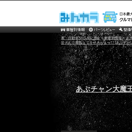
車・自動車SNSみんカラ
>
車種別情報
>
ス
皆さん🤨異音してませんかぁ〜⤴️⤴️ [あぶチャ
あぶチャン大魔