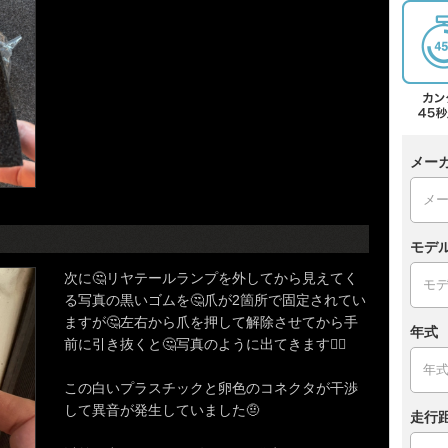
メー
モデ
次に🤔リヤテールランプを外してから見えてく
る写真の黒いゴムを🤔爪が2箇所で固定されてい
ますが🤔左右から爪を押して解除させてから手
年式
前に引き抜くと🤔写真のように出てきます😮‍💨
この白いプラスチックと卵色のコネクタが干渉
して異音が発生していました🤨
走行