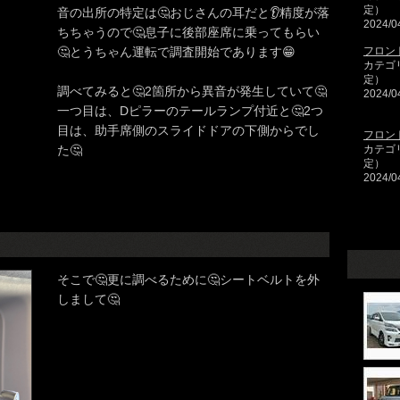
定）
音の出所の特定は🤔おじさんの耳だと👂精度が落
2024/0
ちちゃうので🤔息子に後部座席に乗ってもらい
🤔とうちゃん運転で調査開始であります😁
フロン
カテゴ
定）
調べてみると🤔2箇所から異音が発生していて🤔
2024/0
一つ目は、Dピラーのテールランプ付近と🤔2つ
目は、助手席側のスライドドアの下側からでし
フロン
た🤔
カテゴ
定）
2024/0
そこで🤔更に調べるために🤔シートベルトを外
しまして🤔