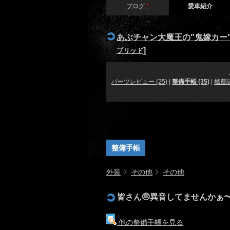
ブログ
*
愛車紹介
あぶチャン大魔王の"鬼嫁カー
]
ブリッド
パーツレビュー (25)
|
整備手帳 (35)
|
燃費記
整備手帳
外装
その他
その他
皆さん🤨異音してませんかぁ〜⤴️
他の整備手帳を見る