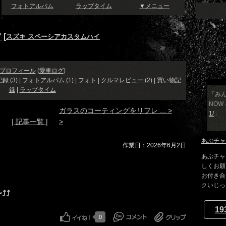
フォトアルバム
ラップタイム
▼メニュー
"
[
スズキ スペーシアカスタムハイ
プロフィール
(
愛車ログ
)
録 (3)
|
フォトアルバム (1)
|
フォト
|
クルマレビュー (2)
|
買い物記
録
|
ラップタイム
「みん
NOW
ガラスのコーティングをリフレ ... >
1/
」
| 記事一覧 |
>
あぶチャ
作業日：2026年6月2日
あぶチャ
しくお願
お付き合
クいじっ..
⤴️
19
0