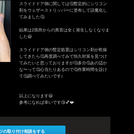
スライドドア側に関しては🤔暫定的にシリコン
剤をウェザーストリッパーに塗布して誤魔化し
てみました🤔
結果は2箇所からの異音は全く発生しなくなりま
した😃
スライドドア側の暫定処置はシリコン剤が乾燥
してきたら🤔再度調べてみて恒久対策を見つけ
てみたいと思っておりますが🤔多分🤔あの辺か
な〜って🤔心当たりあるので🤔作業時間を設け
て🤔調べてみたいです♪
以上になります😃
参考になれば幸いです😘💕❤️
ツの取り付け相談をする