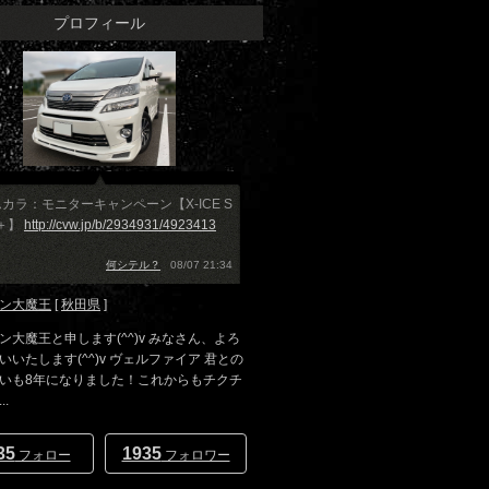
プロフィール
カラ：モニターキャンペーン【X-ICE S
＋】
http://cvw.jp/b/2934931/4923413
何シテル？
08/07 21:34
ン大魔王
[
秋田県
]
ン大魔王と申します(^^)v みなさん、よろ
いいたします(^^)v ヴェルファイア 君との
いも8年になりました！これからもチクチ
.
35
1935
フォロー
フォロワー