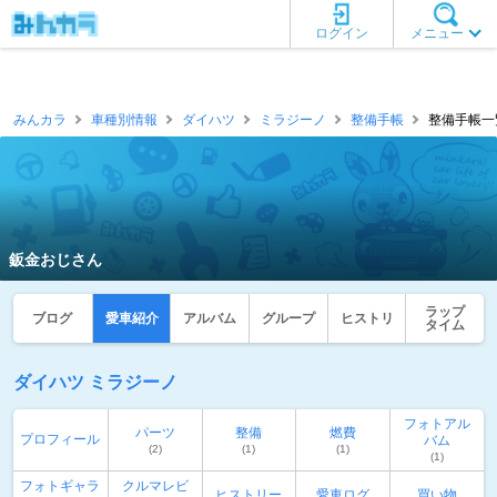
ログイン
メニュー
みんカラ
車種別情報
ダイハツ
ミラジーノ
整備手帳
整備手帳一覧
鈑金おじさん
ラップ
ブログ
愛車紹介
アルバム
グループ
ヒストリ
タイム
ダイハツ ミラジーノ
フォトアル
パーツ
整備
燃費
プロフィール
バム
(2)
(1)
(1)
(1)
フォトギャラ
クルマレビ
ヒストリー
愛車ログ
買い物