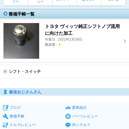
リー
ュー
整備手帳一覧
トヨタ ヴィッツ純正シフトノブ流用
に向けた加工
作業日 : 2022年2月28日
難易度 :
★
シフト・スイッチ
鈑金おじさんさん
ブログ
愛車紹介
整備手帳
パーツレビュー
クルマレビュー
何シテル？