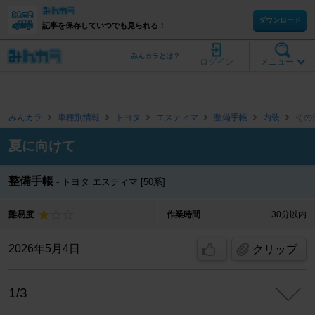
ダウンロード
記事を保存していつでも見られる！
みんカラとは？
ログイン
メニュー
みんカラ
車種別情報
トヨタ
エスティマ
整備手帳
内装
その
夏に向けて
整備手帳
トヨタ エスティマ [50系]
難易度
作業時間
30分以内
2026年5月4日
クリップ
1/3