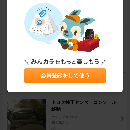
ヘッドライト(ロービーム)バル
ブ交換
エスティマ
[50系]
michi104さん
30
車内扇風機設置
エスティマ
[50系]
リョウ0124さん
会員登録をして使う
17
トヨタ純正センターコンソール
移動
エスティマ
[50系]
柏木楓さん
22