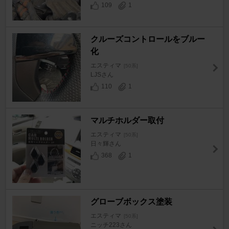
109
1
クルーズコントロールをブルー
化
エスティマ
[50系]
LJSさん
110
1
マルチホルダー取付
エスティマ
[50系]
日々輝さん
368
1
グローブボックス塗装
エスティマ
[50系]
ニッチ223さん