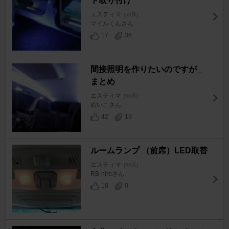
ト取り付け
エスティマ
[50系]
マイルくんさん
17
36
間接照明を作りたいのですが_
まとめ
エスティマ
[50系]
めいこさん
42
19
ルームランプ （前席）LED取替
エスティマ
[50系]
RB-hiroさん
18
0