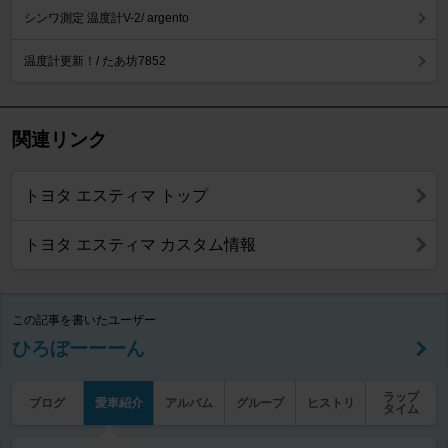
シンワ測定 温度計V-2/ argento
温度計更新！/ たあ坊7852
関連リンク
トヨタ エスティマ トップ
トヨタ エスティマ カスタム情報
この記事を書いたユーザー
ひろぼーーーん
ラップ
ブログ
愛車紹介
アルバム
グループ
ヒストリ
タイム