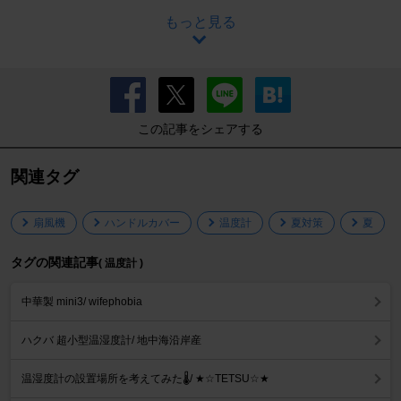
もっと見る
この記事をシェアする
関連タグ
扇風機
ハンドルカバー
温度計
夏対策
夏
タグの関連記事
( 温度計 )
中華製 mini3/ wifephobia
ハクバ 超小型温湿度計/ 地中海沿岸産
温湿度計の設置場所を考えてみた🌡️/ ★☆TETSU☆★