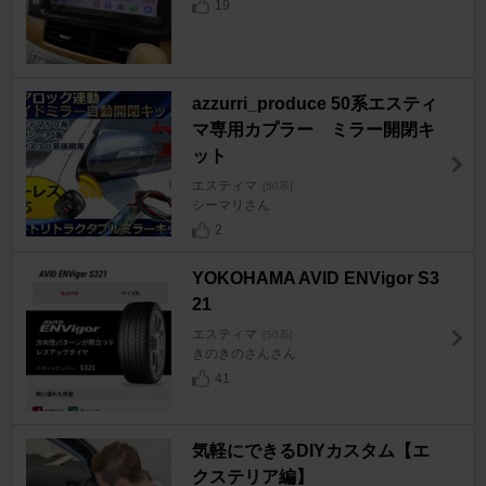
19
azzurri_produce 50系エスティ
マ専用カプラー ミラー開閉キ
ット
エスティマ
[50系]
シーマリさん
2
YOKOHAMA AVID ENVigor S3
21
エスティマ
[50系]
きのきのさんさん
41
気軽にできるDIYカスタム【エ
クステリア編】