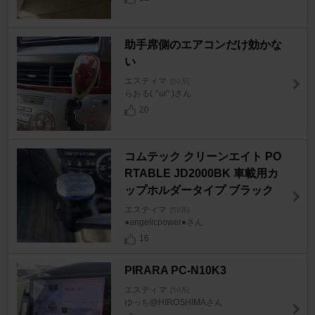
助手席側のエアコンだけ効かな
い
エスティマ
[50系]
らおる( ^ω^ )さん
20
コムテック クリーンエイト PO
RTABLE JD2000BK 車載用カ
ップホルダータイプ ブラック
エスティマ
[50系]
●angelicpower●さん
16
PIRARA PC-N10K3
エスティマ
[50系]
ゆっち@HIROSHIMAさん