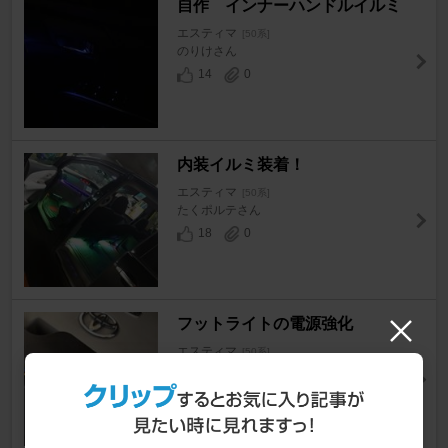
自作 インナーハンドルイルミ
エスティマ
[50系]
のりけさん
14
0
内装イルミ装着！
エスティマ
[50系]
たくポルテさん
18
0
フットライトの電源強化
エスティマ
[50系]
mhtさん
8
0