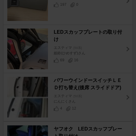
197
0
LEDスカッフプレートの取り付
け
エスティマ
[50系]
姫鈴(ひめすず)さん
69
16
パワーウインドースイッチＬＥ
Ｄ打ち替え(後席 スライドドア)
エスティマ
[50系]
にんにくさん
4
12
ヤフオク LEDスカッフプレー