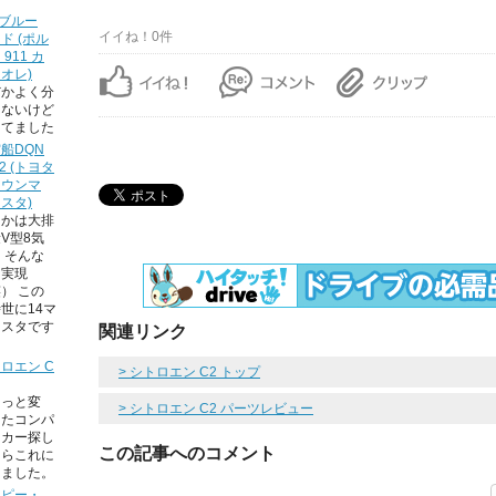
1ブルー
イイね！0件
ド (ポル
 911 カ
オレ)
だかよく分
らないけど
ってました
船DQN
t2 (トヨタ
ラウンマ
スタ)
つかは大排
V型8気
 そんな
を実現
） この
世に14マ
ェスタです
関連リンク
ロエン C
> シトロエン C2 トップ
ょっと変
> シトロエン C2 パーツレビュー
ったコンパ
トカー探し
この記事へのコメント
たらこれに
りました。
ーピー・