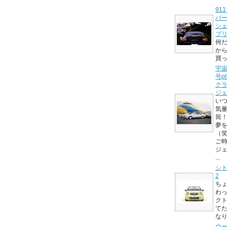
91
バー
シェ
ブリ
何
か
買
宇宙
号p
ク
ジェ
い
気量
筒！
夢
（笑
ご時
ジ
...
シト
2
ち
わ
ク
て
な
ウ