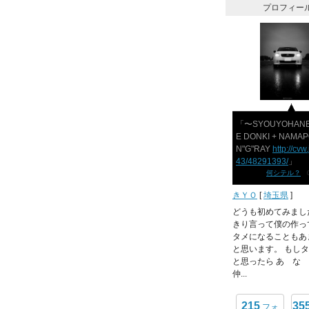
プロフィー
「〜SYOUYOHANB
E DONKI + NAMAP
N"G"RAY
http://cvw
43/48291393/
」
何シテル？
03
きＹＯ
[
埼玉県
]
どうも初めてみまし
きり言って僕の作っ
タメになることもあ
と思います。 もし
と思ったら あ な
仲...
215
35
フォ