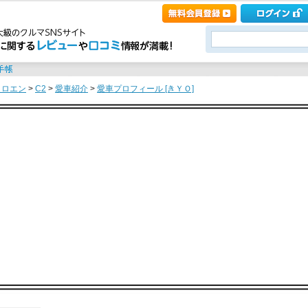
トロエン
>
C2
>
愛車紹介
>
愛車プロフィール [きＹＯ]