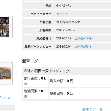
型式
GH-A6NFU
ボディーカラー
ベージュ
所有形態
過去所有のクルマ
所有期間
2015/12/22 ～
最終整備日
2019/04/19
総件数(19件)
最新パーツレビュー
2018/06/04
総件数(5件)
愛車ログ
直近20日間の愛車ログデータ
走行距離：
0
k
購入金額：
0
円
m
給油回数：
0
整備回数：
0
回
回
チェック
]
愛車ログ一覧