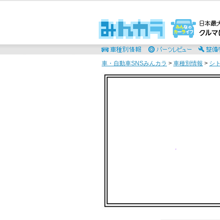
車・自動車SNSみんカラ
>
車種別情報
>
シ
.