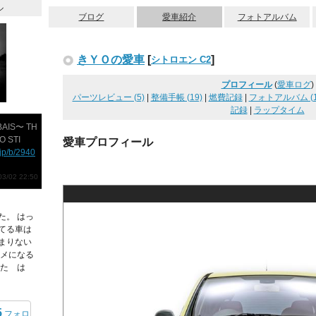
ル
ブログ
愛車紹介
フォトアルバム
きＹＯの愛車
[
]
シトロエン C2
プロフィール
(
愛車ログ
)
パーツレビュー (5)
|
整備手帳 (19)
|
燃費記録
|
フォトアルバム (1
記録
|
ラップタイム
AIS〜 TH
O STI
愛車プロフィール
.jp/b/2940
/02 22:50
た。 はっ
てる車は
まりない
タメになる
 た は
5
フォロ