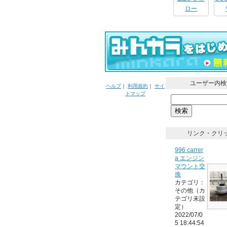
ロー
ユーザー内検
ヘルプ
｜
利用規約
｜
サイ
トマップ
リンク・クリ
996 carrer
a エンジン
マウント交
換
カテゴリ：
その他（カ
テゴリ未設
定）
2022/07/0
5 18:44:54