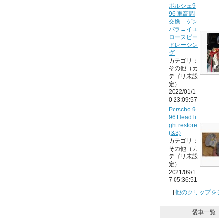
ポルシェ9
96 車高調
交換 ゲン
バラ→イエ
ロースピー
ドレーシン
グ
カテゴリ：
その他（カ
テゴリ未設
定）
2022/01/1
0 23:09:57
Porsche 9
96 Head li
ght restore
(3/3)
カテゴリ：
その他（カ
テゴリ未設
定）
2021/09/1
7 05:36:51
[
他のクリップを
愛車一覧