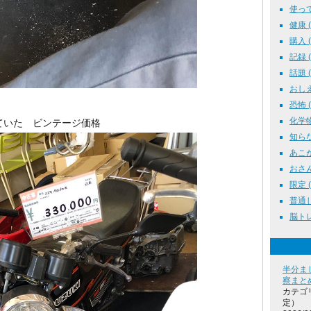
使って
健康 ( 
購入 ( 
記録 ( 
話題 ( 
おしえ
恐怖 ( 
化学物質
ていた ビンテージ価格
知らな
あこがれ
おさんぽ
限定 ( 
普通じ
脳トレ 
半分ま
察まと
カテゴ
定）