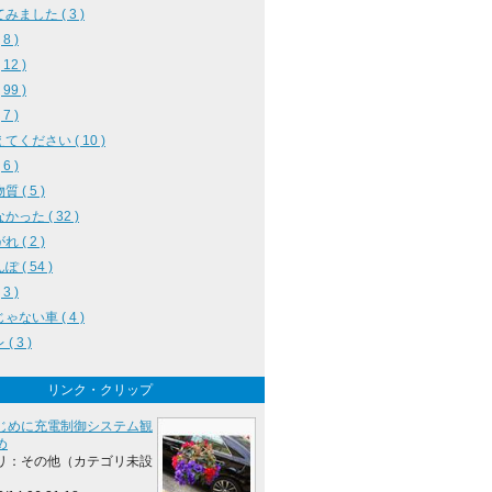
みました ( 3 )
8 )
12 )
99 )
7 )
てください ( 10 )
6 )
 ( 5 )
かった ( 32 )
 ( 2 )
 ( 54 )
3 )
ゃない車 ( 4 )
( 3 )
リンク・クリップ
じめに充電制御システム観
め
リ：その他（カテゴリ未設