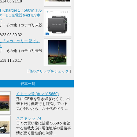
2/14 06:21:18
TI Charger 1／560W オル
ーDC充電器をe:HEV車
け
リ：その他（カテゴリ未設
2/23 03:30:32
た「スカイツリー 詣で」
！
リ：その他（カテゴリ未設
1/19 11:26:17
[
他のクリップをチェック
]
愛車一覧
くまモン号 (ホンダ S660)
孫にICE車を引き継ぎたくて、出
来るだけ低走行を目指している
気が付いたら、八千代のドラ ...
スズキ レッツ4
日々の買い物に活躍 S660を凌駕
する積載力(笑) 居住地域の道路事
情が悪く慢性的な渋滞 ...