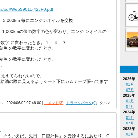
iles/pdf/Web99011-42JF0.pdf
、 3,000km 毎にエンジンオイルを交換
1,000kmの位の数字の色が変わり、エンジ ンオイルの
橙色の数字 に変わったとき。１ ４ ７
では、白色 の数字に変わったとき。
では、赤色 の数字に変わったとき。
す。
、覚えてられないので、
2026年
リン給油の際に見えるようシート下にガムテープ張ってます
01月
07月
2025年
01月
d at 2024/06/02 07:48:00 |
コメント(3)
|
トラックバック(0)
| クルマ
07月
2024年
01月
07月
点
2023年
01月
そういえば、先日「口腔外科」を受診するにあたり、G