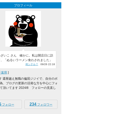
プロフィール
いざいこ さん 確かに。私は開店日に訪
て、「ぬるいラーメン食わされました」
何シテル？
09/26 22:18
千葉県
]
0です 還暦越え無職の偏屈ジジイで、自分のボ
為、ブログの更新の活発な方を中心にフォ
て頂いてます 2024/8 フォローの見直し
5
234
フォロー
フォロワー