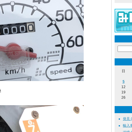
日
5
12
換
19
26
発見 ( 
輸入車 