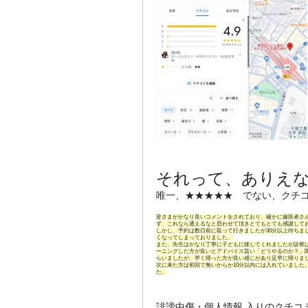
それって、ありえ
唯一、★★★★★ でない、クチ
皆さまがかなり良いコメントをされており、確かに歯医者さ
ず、これなら通えるなと思わせて頂きとてもとても感謝して
しかし、予約は数日前に取って行きましたが30分以上待ちま
くなってしまっておりました。
また、先生はかなり丁寧に子どもに接してくれましたが診察は
ーニングした方が良いとアドバイス貰い「どうやるのか？」
らいましたが、早く帰った方が良い感じがあり足早に帰りま
次に来た方は初回で無いからか10分以内には入れていました
た。
誹謗中傷・個人情報 入りのクチコミは