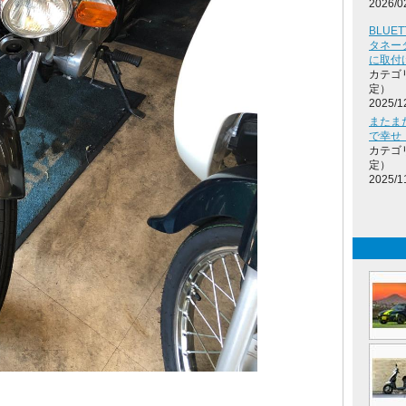
2026/0
BLUET
タネータ
に取付
カテゴ
定）
2025/1
またま
で幸せ
カテゴ
定）
2025/1