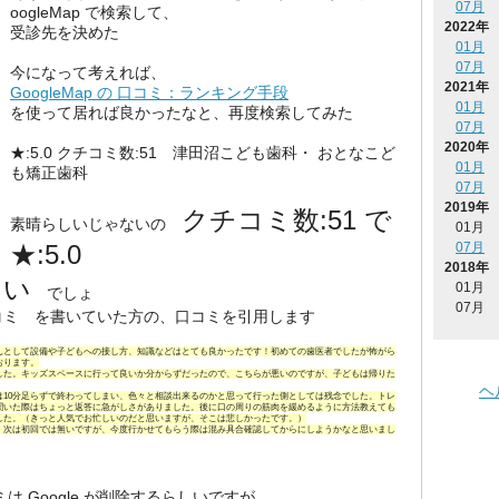
07月
oogleMap で検索して、
2022年
受診先を決めた
01月
07月
今になって考えれば、
2021年
GoogleMap の 口コミ：ランキング手段
01月
を使って居れば良かったなと、再度検索してみた
07月
2020年
★:5.0 クチコミ数:51 津田沼こども歯科・ おとなこど
01月
も矯正歯科
07月
2019年
クチコミ数:51 で
素晴らしいじゃないの
01月
★:5.0
07月
2018年
ない
01月
でしょ
07月
コミ を書いていた方の、口コミを引用します
んとして設備や子どもへの接し方、知識などはとても良かったです！初めての歯医者でしたが怖がら
おります。
した。キッズスペースに行って良いか分からずだったので、こちらが悪いのですが、子どもは帰りた
ヘ
10分足らずで終わってしまい、色々と相談出来るのかと思って行った側としては残念でした。トレ
聞いた際はちょっと返答に急がしさがありました。後に口の周りの筋肉を緩めるように方法教えても
した。（きっと人気でお忙しいのだと思いますが、そこは悲しかったです。）
。次は初回では無いですが、今度行かせてもらう際は混み具合確認してからにしようかなと思いまし
 Google が削除するらしいですが、