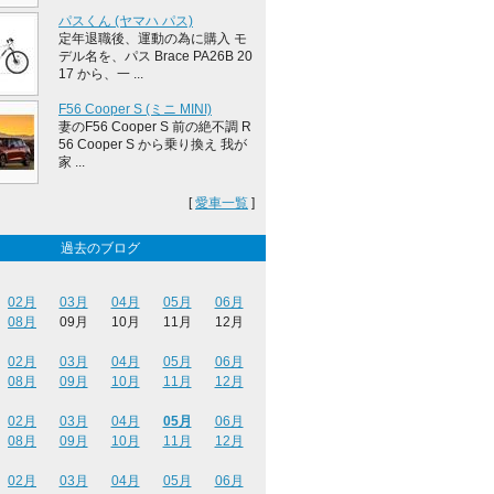
パスくん (ヤマハ パス)
定年退職後、運動の為に購入 モ
デル名を、パス Brace PA26B 20
17 から、一 ...
F56 Cooper S (ミニ MINI)
妻のF56 Cooper S 前の絶不調 R
56 Cooper S から乗り換え 我が
家 ...
[
愛車一覧
]
過去のブログ
02月
03月
04月
05月
06月
08月
09月
10月
11月
12月
02月
03月
04月
05月
06月
08月
09月
10月
11月
12月
02月
03月
04月
05月
06月
08月
09月
10月
11月
12月
02月
03月
04月
05月
06月