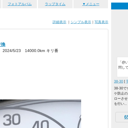
フォトアルバム
ラップタイム
▼メニュー
詳細表示
｜
シンプル表示
｜
写真表示
交換
2024/5/23 14000.0km キリ番
「@
問し
38-30
[
38-3
ケ防止の
ローさせ
を行い...
6