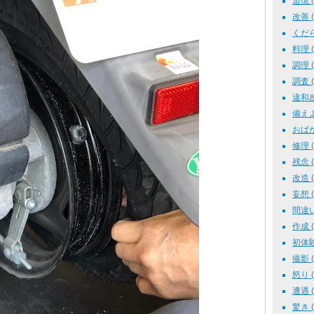
追憶 ( 
改善 ( 
くだらな
料理 ( 
調理 ( 
調査 ( 
違和感 
備えよ常
おばか 
修理 ( 
残念 ( 
改造 ( 
妄想 ( 
間違い探
作成 ( 
初体験 
撮影 ( 
怒り ( 
遭遇 ( 
驚き ( 