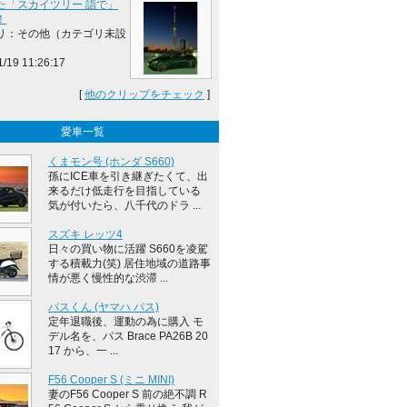
た「スカイツリー 詣で」
！
リ：その他（カテゴリ未設
1/19 11:26:17
[
他のクリップをチェック
]
愛車一覧
くまモン号 (ホンダ S660)
孫にICE車を引き継ぎたくて、出
来るだけ低走行を目指している
気が付いたら、八千代のドラ ...
スズキ レッツ4
日々の買い物に活躍 S660を凌駕
する積載力(笑) 居住地域の道路事
情が悪く慢性的な渋滞 ...
パスくん (ヤマハ パス)
定年退職後、運動の為に購入 モ
デル名を、パス Brace PA26B 20
17 から、一 ...
F56 Cooper S (ミニ MINI)
妻のF56 Cooper S 前の絶不調 R