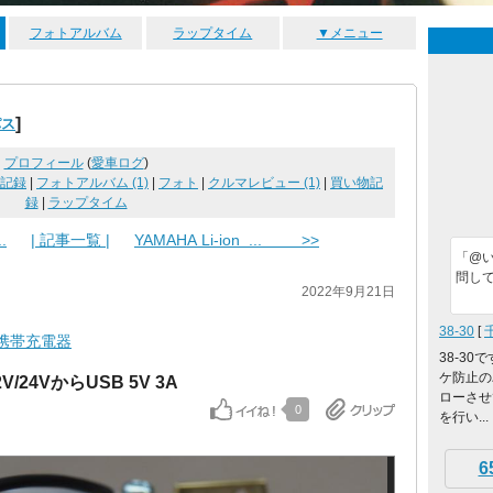
フォトアルバム
ラップタイム
▼メニュー
]
パス
プロフィール
(
愛車ログ
)
記録
|
フォトアルバム (1)
|
フォト
|
クルマレビュー (1)
|
買い物記
録
|
ラップタイム
.
| 記事一覧 |
YAMAHA Li-ion ... >>
「@
問し
2022年9月21日
38-30
[
携帯充電器
38-3
ケ防止の
2V/24VからUSB 5V 3A
ローさせ
0
を行い...
6