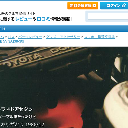
マハ
>
パス
>
パーツレビュー
>
グッズ・アクセサリー
>
スマホ・携帯充電器
>
V 3A [38-30]