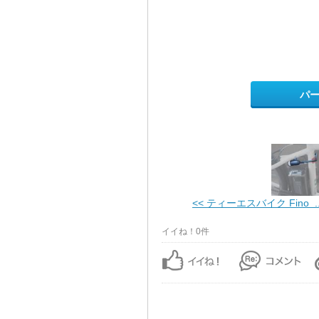
パ
<< ティーエスバイク Fino ..
イイね！0件