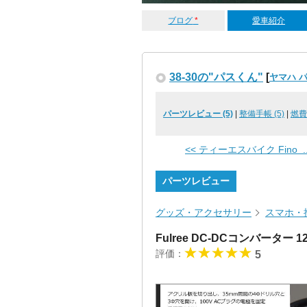
ブログ
*
愛車紹介
38-30の"パスくん"
[
ヤマハ 
パーツレビュー (5)
|
整備手帳 (5)
|
燃費
<< ティーエスバイク Fino ..
パーツレビュー
グッズ・アクセサリー
スマホ・
Fulree DC-DCコンバーター 1
評価：
5