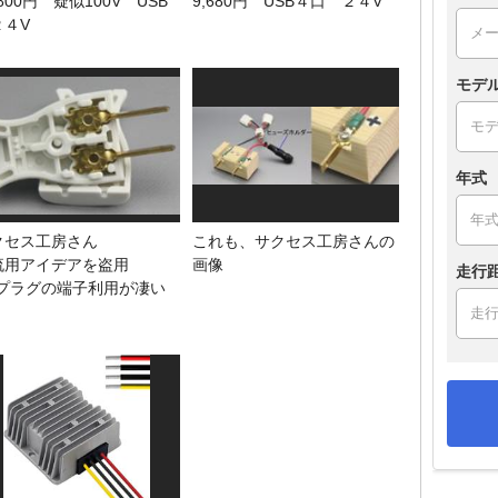
,800円 疑似100V USB
9,680円 USB４口 ２４V
４V
モデ
年式
クセス工房さん
これも、サクセス工房さんの
流用アイデアを盗用
画像
走行
Cプラグの端子利用が凄い