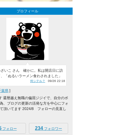
プロフィール
いざいこ さん 確かに。私は開店日に訪
て、「ぬるいラーメン食わされました」
何シテル？
09/26 22:18
千葉県
]
0です 還暦越え無職の偏屈ジジイで、自分のボ
為、ブログの更新の活発な方を中心にフォ
て頂いてます 2024/8 フォローの見直し
5
234
フォロー
フォロワー