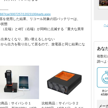
-------
943687/car/3007257/12023100/parts.aspx
放電器を使用した結果、リコール対象の旧バッテリーは、
い状態
ヘ
灯 （左端）と4灯（右端）が同時に点滅する「重大な異常
も出来なくなり、買い替えるしかない
ンから出力を取り出して居るので、放電器と同じ結果にな
あな
複数社
調べよ
較商品：サイバシ０１
比較商品：サイバシ０２
メー