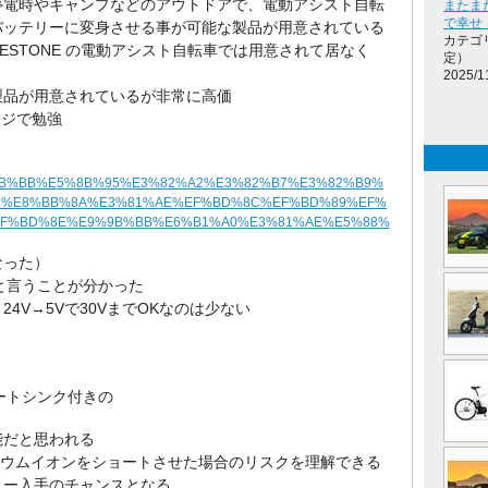
停電時やキャンプなどのアウトドアで、電動アシスト自転
またま
で幸せ
バッテリーに変身させる事が可能な製品が用意されている
カテゴ
IDGESTONE の電動アシスト自転車では用意されて居なく
定）
2025/1
製品が用意されているが非常に高価
ージで勉強
7/%E9%9B%BB%E5%8B%95%E3%82%A2%E3%82%B7%E3%82%B9%
2%E8%BB%8A%E3%81%AE%EF%BD%8C%EF%BD%89%EF%
F%BD%8E%E9%9B%BB%E6%B1%A0%E3%81%AE%E5%88%
なった）
いと言うことが分かった
24V→5Vで30VまでOKなのは少ない
ートシンク付きの
能だと思われる
チウムイオンをショートさせた場合のリスクを理解できる
リー入手のチャンスとなる