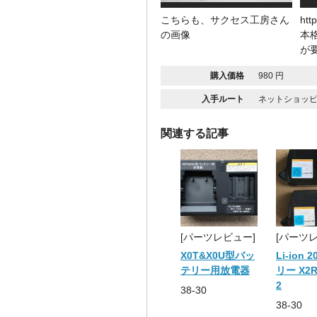
こちらも、サクセス工房さん
htt
の画像
本
が
購入価格
980 円
入手ルート
ネットショッピ
関連する記事
[パーツレビュー]
[パーツ
X0T&X0U型バッ
Li-ion 
テリー用放電器
リー X2R
2
38-30
38-30