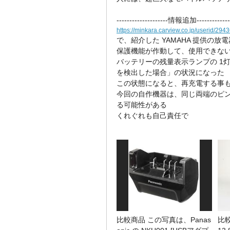
--------------------情報追加-------------
https://minkara.carview.co.jp/userid/2
で、紹介した YAMAHA 提供の
保護機能が作動して、使用できな
バッテリーの残量表示ランプの 1
を検出した場合」の状況になった
この状態になると、再充電する事
今回の自作機器は、同じ両端のピ
る可能性がある
くれぐれも自己責任で
比較商品 この写真は、Panas
比