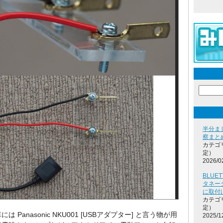
半分ま
察まと
カテゴ
定）
2026/0
BLUET
タネータ
に取付
カテゴ
定）
は Panasonic NKU001 [USBアダプター] と言う物が用
2025/1