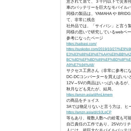
意されて居て、３千円以下で災害
車のバッテリーを巨大なモバイル
同様の製品は、YAMAHA や BR
て、非常に残念
社外品では、「サイバシ」と言う
同様の思いで研究しているwebペ
参考になったページ
https://saibasi.com/
https://suskobo.com/2019/10/2
E3%83%88%E8%87%AA%E8%BB%A
BC%8D%EF%BD%89%EF%BD%8F%E
A9%E7%94%A8/
サクセス工房さん（非常に参考に
DC-DCコンバーターを買えばい
12V→5Vの商品はいっぱいあるが、
秋月なども見たが、結局、
https://amzn.asia/d/hnLkmem
の商品をチョイス
3Aでは物足りないと言う方は、ヒ
https://amzn.asia/d/c9JLqCP
等もあり、複数人数への給電も可
自己責任の工作であり、25Vのリ
人には、超巨大なモバイルバッテ