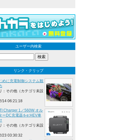
ユーザー内検索
リンク・クリップ
じめに充電制御システム観
め
リ：その他（カテゴリ未設
2/14 06:21:18
TI Charger 1／560W オル
ーDC充電器をe:HEV車
け
リ：その他（カテゴリ未設
2/23 03:30:32