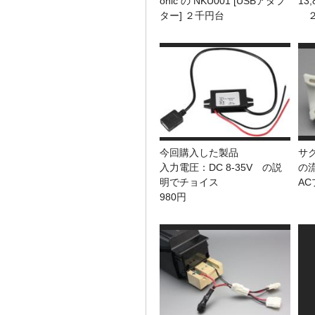
onic の NKU001 [USBアダプ
13
ター] ２千円台
２
今回購入した製品
サ
入力電圧：DC 8-35V の説
の
明でチョイス
A
980円