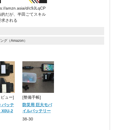
ps://amzn.asia/d/c9JLqCP
格的だが、半田ごてスキル
要求される
ング（Amazon）
レビュー]
[整備手帳]
20 バッテ
防災用 巨大モバ
 X0U-2
イルバッテリー
38-30