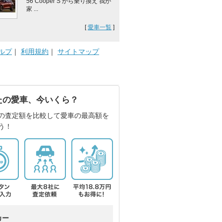
56 Cooper S から乗り換え 我が
家 ...
[
愛車一覧
]
ルプ
｜
利用規約
｜
サイトマップ
たの愛車、今いくら？
の査定額を比較して愛車の最高額を
う！
カー