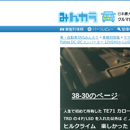
車・自動車SNSみんカラ
>
車種別情報
>
ヤ
Fulree DC-DCコンバーター 12V/24VからUSB 5
38-30のページ