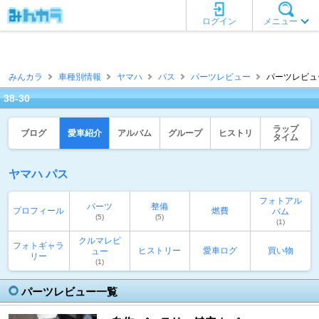
ログイン
メニュー
みんカラ
車種別情報
ヤマハ
パス
パーツレビュー
パーツレビュー一
38-30
ラップ
ブログ
愛車紹介
アルバム
グループ
ヒストリ
タイム
ヤマハ パス
フォトアル
パーツ
整備
プロフィール
燃費
バム
(5)
(5)
(1)
クルマレビ
フォトギャラ
ヒストリー
愛車ログ
買い物
ュー
リー
(1)
パーツレビュー一覧