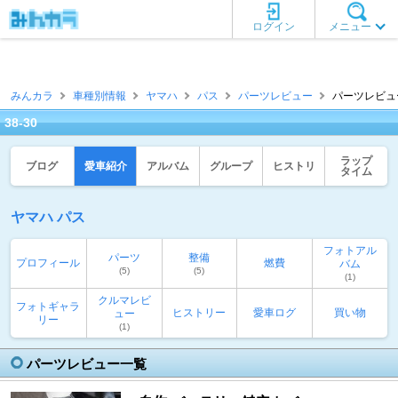
ログイン
メニュー
みんカラ
車種別情報
ヤマハ
パス
パーツレビュー
パーツレビュー一
38-30
ラップ
ブログ
愛車紹介
アルバム
グループ
ヒストリ
タイム
ヤマハ パス
フォトアル
パーツ
整備
プロフィール
燃費
バム
(5)
(5)
(1)
クルマレビ
フォトギャラ
ヒストリー
愛車ログ
買い物
ュー
リー
(1)
パーツレビュー一覧