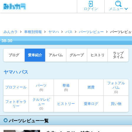
ログイン
メニュー
みんカラ
車種別情報
ヤマハ
パス
パーツレビュー
パーツレビュー一
38-30
ラップ
ブログ
愛車紹介
アルバム
グループ
ヒストリ
タイム
ヤマハ パス
フォトアル
パーツ
整備
プロフィール
燃費
バム
(5)
(5)
(1)
クルマレビ
フォトギャラ
ヒストリー
愛車ログ
買い物
ュー
リー
(1)
パーツレビュー一覧