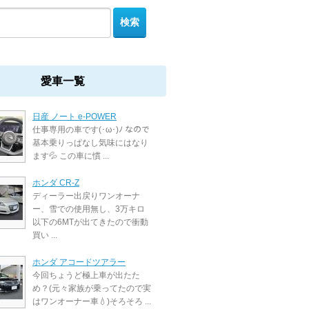
愛車一覧
日産 ノート e-POWER
仕事専用の車です(･ω･)ﾉ なので
基本乗りっぱなし気味にはなり
ます💦 この車に慣 ...
ホンダ CR-Z
ディーラー出戻りワンオーナ
ー、雪での使用無し、3万キロ
以下の6MTが出てきたので衝動
買い ...
ホンダ アコードツアラー
今回ちょうど極上車が出たた
め？(元々家族が乗ってたので実
はワンオーナー車💧‬)そろそろ ...