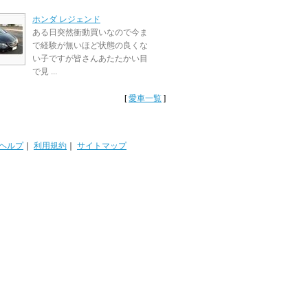
ホンダ レジェンド
ある日突然衝動買いなので今ま
で経験が無いほど状態の良くな
い子ですが皆さんあたたかい目
で見 ...
[
愛車一覧
]
ヘルプ
｜
利用規約
｜
サイトマップ