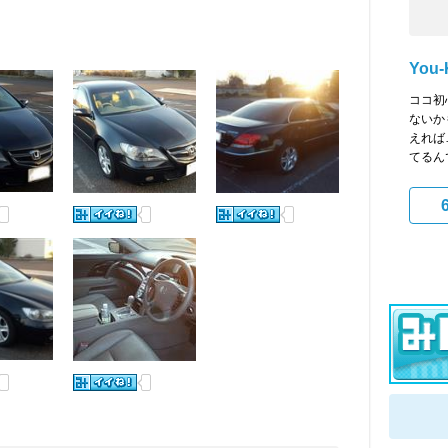
You-
ココ初
ないか
えれば…
てるんで