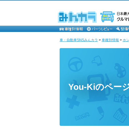
車・自動車SNSみんカラ
>
車種別情報
>
ホ
You-Kiのペー