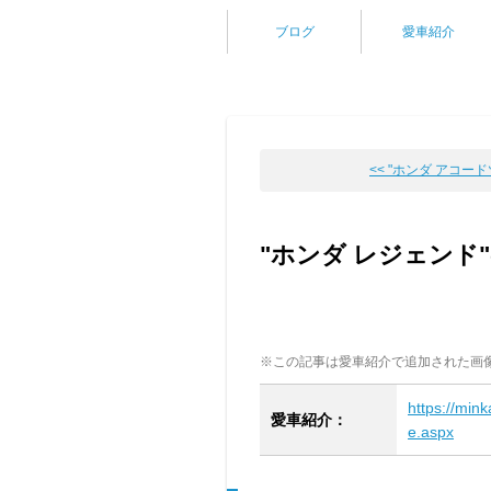
ブログ
愛車紹介
<< "ホンダ アコードツ
"ホンダ レジェンド
※この記事は愛車紹介で追加された画
https://min
愛車紹介：
e.aspx