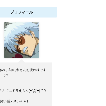
プロフィール
@みぃ助の姉 さんお疲れ様です
_ _)m
さんて…ドラえもん(=ﾟДﾟ=)？？
)笑い話デス(･ω･)ﾉ」