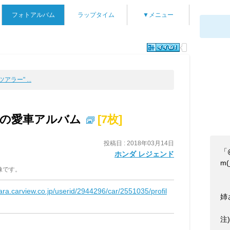
フォトアルバム
ラップタイム
▼メニュー
アラー" ...
"の愛車アルバム
[7枚]
投稿日 : 2018年03月14日
「
ホンダ レジェンド
m(
像です。
kara.carview.co.jp/userid/2944296/car/2551035/profil
姉
注