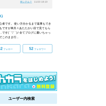
何シテル？
11/23 18:10
Ki
心者です。 使い方分かるまで返事もでき
もですが車共々あたたかい目で見てもら
です( ´ ▽ ` )ﾉ 全てブログに書いちゃっ
このまま行...
62
52
フォロー
フォロワー
ユーザー内検索