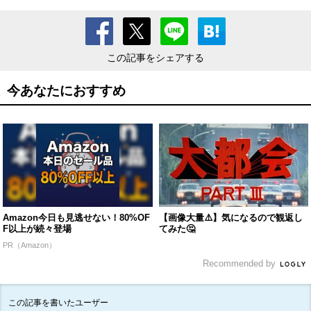
この記事をシェアする
今あなたにおすすめ
Amazon今日も見逃せない！80%OF
【画像大量⚠️】気になるので観返し
F以上が続々登場
てみた🤔
PR（Amazon）
Recommended by
この記事を書いたユーザー