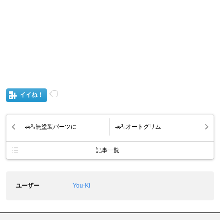
イイね！
🚗³₃無塗装パーツに
🚗³₃オートグリム
記事一覧
ユーザー
You-Ki