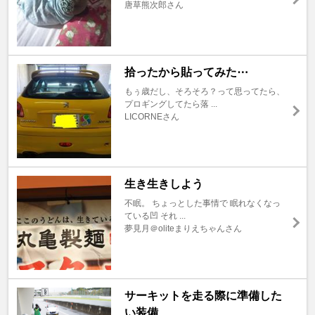
唐草熊次郎さん
拾ったから貼ってみた⋯
もぅ歳だし、そろそろ？って思ってたら、
プロギングしてたら落 ...
LICORNEさん
生き生きしよう
不眠。 ちょっとした事情で 眠れなくなっ
ている凹 それ ...
夢見月＠oliteまりえちゃんさん
サーキットを走る際に準備した
い装備