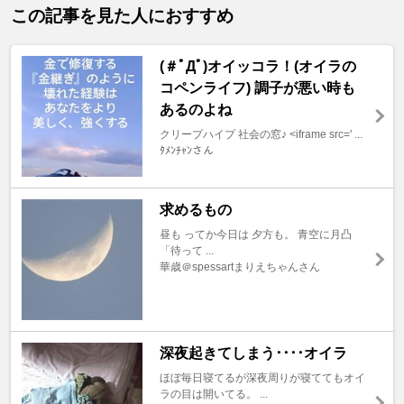
この記事を見た人におすすめ
(＃ﾟДﾟ)オイッコラ！(オイラの
コペンライフ) 調子が悪い時も
あるのよね
クリープハイプ 社会の窓♪ <iframe src=' ...
ﾀﾒﾝﾁｬﾝさん
求めるもの
昼も ってか今日は 夕方も。 青空に月凸
「待って ...
華歳＠spessartまりえちゃんさん
深夜起きてしまう････オイラ
ほぼ毎日寝てるが深夜周りが寝ててもオイ
ラの目は開いてる。 ...