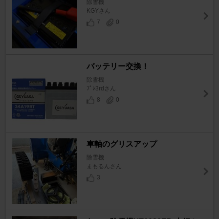
除雪機
KGYさん
7
0
バッテリー交換！
除雪機
ﾌﾟﾚ3rdさん
8
0
車軸のグリスアップ
除雪機
まもるんさん
3