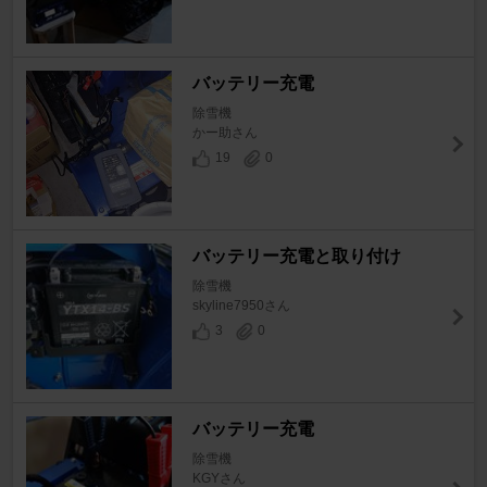
バッテリー充電
除雪機
かー助さん
19
0
バッテリー充電と取り付け
除雪機
skyline7950さん
3
0
バッテリー充電
除雪機
KGYさん