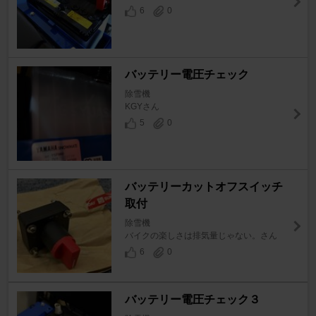
6
0
バッテリー電圧チェック
除雪機
KGYさん
5
0
バッテリーカットオフスイッチ
取付
除雪機
バイクの楽しさは排気量じゃない。さん
6
0
バッテリー電圧チェック３