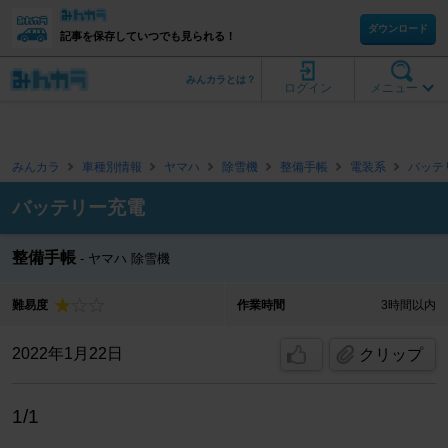
ダウンロード
記事を保存していつでも見られる！
みんカラとは？
ログイン
メニュー
みんカラ
車種別情報
ヤマハ
除雪機
整備手帳
電装系
バッテ
バッテリー充電
整備手帳
ヤマハ 除雪機
難易度
作業時間
3時間以内
2022年1月22日
クリップ
1/1