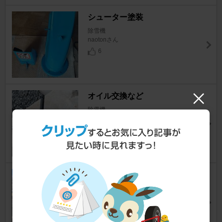
シューター塗装
除雪機
naotonさん
6
オイル交換など
除雪機
naotonさん
9
オイル交換
除雪機
R-starさん
5