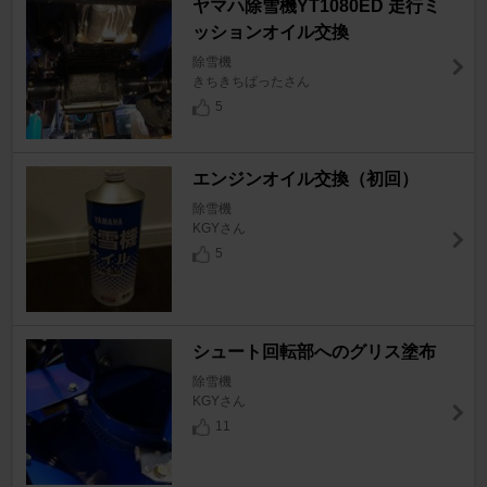
ヤマハ除雪機YT1080ED 走行ミ
ッションオイル交換
除雪機
きちきちばったさん
5
エンジンオイル交換（初回）
除雪機
KGYさん
5
シュート回転部へのグリス塗布
除雪機
KGYさん
11