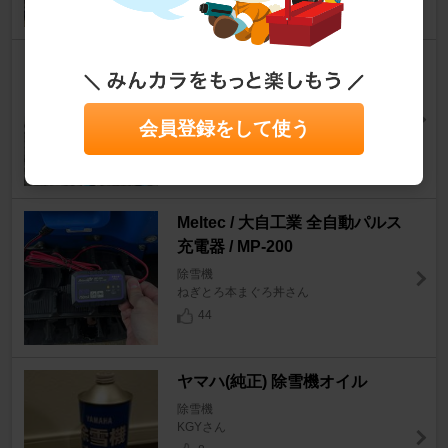
少しずつ
除雪機
naotonさん
会員登録をして使う
6
Meltec / 大自工業 全自動パルス
充電器 / MP-200
除雪機
ねぎとろ本まぐろ丼さん
44
ヤマハ(純正) 除雪機オイル
除雪機
KGYさん