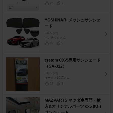
20
2
YOSHINARI メッシュサンシェ
ード
CX-5
[KF]
ポンチックさん
32
3
cretom CX-5専用サンシェード
（SA-312）
CX-5
[KF]
ゆーすけ1017さん
18
3
MAZPARTS マツダ車専門・輸
入&オリジナルパーツ cx5 (KF)
サンシェード