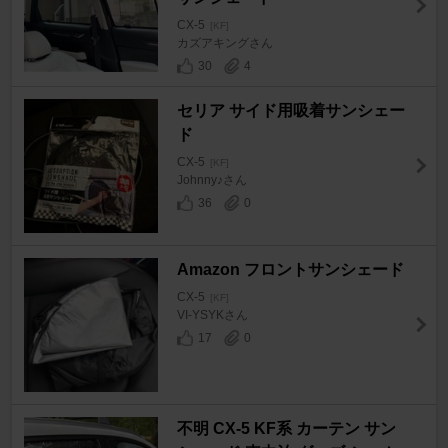
CX-5
[KF]
カズアキングさん
30
4
セリア サイド用吸着サンシェー
ド
CX-5
[KF]
Johnny♪さん
36
0
Amazon フロントサンシェード
CX-5
[KF]
VI-YSYKさん
17
0
不明 CX-5 KF系 カーテン サン