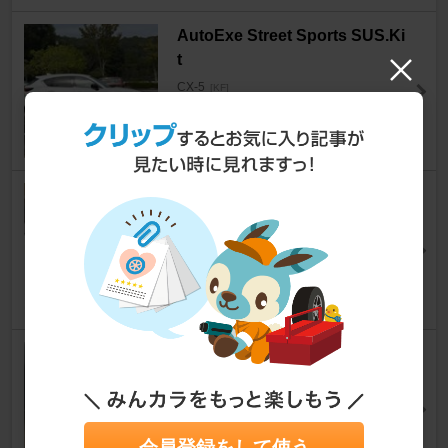
AutoExe Street Sports SUS.Ki
t
CX-5
[KF]
らむりーさん
25
MTK(楽天購入品) コンフォート
ファンシート
CX-5
[KF]
kouchan529さん
19
TOYO TIRES PROXES Comfo
rt IIs
CX-5
[KF]
shouziさん
会員登録をして使う
28