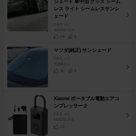
シェード 車中泊 グッズ シーム
レス ライト シームレスサンシ
ェード
CX-5
[KF]
Johnny♪さん
29
0
マツダ(純正) サンシェード
CX-5
[KF]
式波#さん
30
0
Xiaomi ポータブル電動エアコ
ンプレッサー 2
CX-5
[KF]
KENTO.さん
13