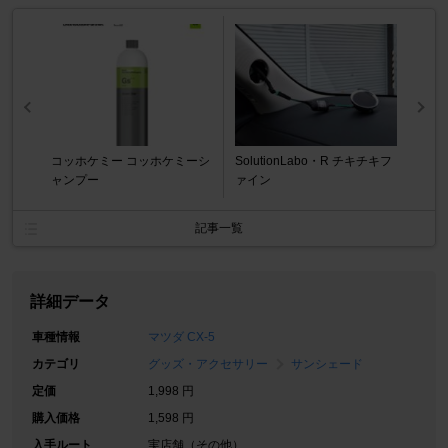
コッホケミー コッホケミーシ
SolutionLabo・R チキチキフ
ャンプー
ァイン
記事一覧
詳細データ
車種情報
マツダ CX-5
カテゴリ
グッズ・アクセサリー
サンシェード
定価
1,998 円
購入価格
1,598 円
入手ルート
実店舗（その他）