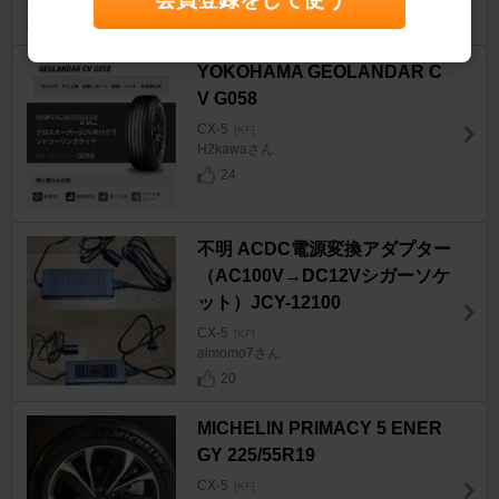
YOKOHAMA GEOLANDAR C
V G058
CX-5
[KF]
H2kawaさん
24
不明 ACDC電源変換アダプター
（AC100V→DC12Vシガーソケ
ット）JCY-12100
CX-5
[KF]
aimomo7さん
20
MICHELIN PRIMACY 5 ENER
GY 225/55R19
CX-5
[KF]