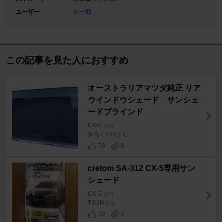
ユーザー
かー助
この記事を見た人におすすめ
オーストラリアマツダ純正 リア
ウインドウシェード サンシェ
ードブラインド
CX-5
[KF]
みるく702さん
76
8
cretom SA-312 CX-5専用サン
シェード
CX-5
[KF]
TSUNさん
39
2