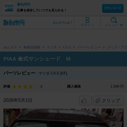
ダウンロード
記事を保存していつでも見られる！
みんカラとは？
ログイン
メニュー
みんカラ
車種別情報
マツダ
CX-5
パーツレビュー
グッズ・ア
PIAA 傘式サンシェード М
パーツレビュー
マツダ CX-5 [KF]
4
評価
購入価格
1,598 円
2026年5月1日
クリップ