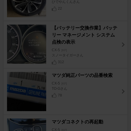
ひでやんくんさん
22
【バッテリー交換作業】バッテ
リー マネージメント システム
点検の表示
CX-5
[KF]
スノータイガーさん
312
マツダ純正パーツの品番検索
CX-5
[KF]
TO-Gさん
78
マツダコネクトの再起動
CX-5
[KF]