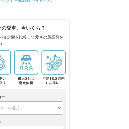
ヘルプ
｜
利用規約
｜
サイトマップ
たの愛車、今いくら？
の査定額を比較して愛車の最高額を
う！
カー
ル