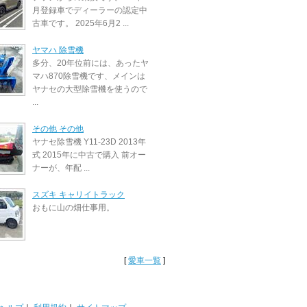
月登録車でディーラーの認定中
古車です。 2025年6月2 ...
ヤマハ 除雪機
多分、20年位前には、あったヤ
マハ870除雪機です、メインは
ヤナセの大型除雪機を使うので
...
その他 その他
ヤナセ除雪機 Y11-23D 2013年
式 2015年に中古で購入 前オー
ナーが、年配 ...
スズキ キャリイトラック
おもに山の畑仕事用。
[
愛車一覧
]