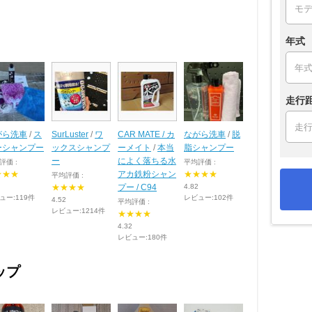
年式
走行
がら洗車
/
ス
SurLuster
/
ワ
CAR MATE / カ
ながら洗車
/
脱
ーシャンプー
ックスシャンプ
ーメイト
/
本当
脂シャンプー
ー
によく落ちる水
評価 :
平均評価 :
★★★
アカ鉄粉シャン
★★★★
平均評価 :
★★★★
プー / C94
4.82
ュー:119件
レビュー:102件
4.52
平均評価 :
レビュー:1214件
★★★★
4.32
レビュー:180件
ップ