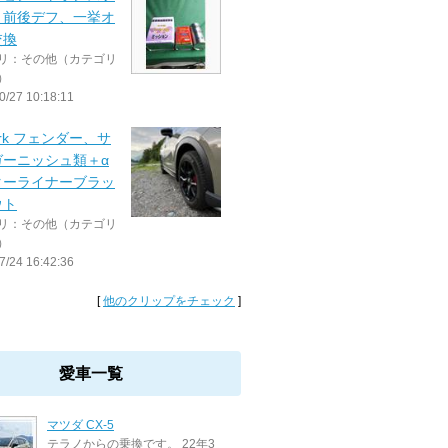
・前後デフ、一挙オ
交換
リ：その他（カテゴリ
）
0/27 10:18:11
work フェンダー、サ
ガーニッシュ類＋α
ターライナーブラッ
ウト
リ：その他（カテゴリ
）
7/24 16:42:36
[
他のクリップをチェック
]
愛車一覧
マツダ CX-5
テラノからの乗換です。 22年3