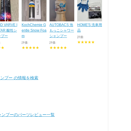
ID VARVE I
KochChemie G
AUTOBACS 泡
HOME'S 洗車用
TAR 酸性シ
entle Snow Foa
もっこシャワー
品
ンプー
m
シャンプー
評価:
★★★★★
:
評価:
評価:
★★
★★★★★
★★★★★
ャンプー の情報を検索
シャンプーのパーツレビュー一覧