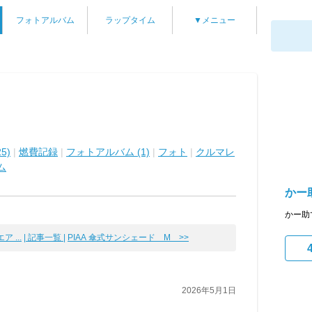
フォトアルバム
ラップタイム
▼メニュー
5)
|
燃費記録
|
フォトアルバム (1)
|
フォト
|
クルマレ
ム
かー
かー助
 ...
| 記事一覧 |
PIAA 傘式サンシェード М >>
2026年5月1日