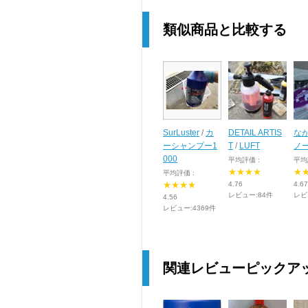
類似商品と比較する
SurLuster
/
カ
DETAIL ARTIS
な
ーシャンプー1
T
/
LUFT
ノ
000
平均評価 :
平均
★★★★
★
平均評価 :
★★★★
4.76
4.67
レビュー:84件
レビ
4.56
レビュー:4369件
関連レビューピックア