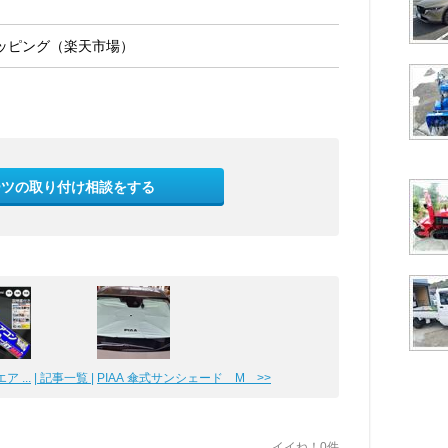
ッピング（楽天市場）
ーツの取り付け相談をする
 ...
| 記事一覧 |
PIAA 傘式サンシェード М >>
イイね！0件