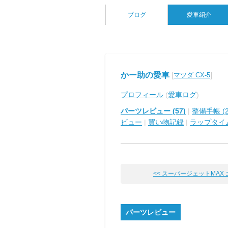
ブログ
愛車紹介
かー助の愛車
[
]
マツダ CX-5
プロフィール
(
愛車ログ
)
パーツレビュー (57)
|
整備手帳 (2
ビュー
|
買い物記録
|
ラップタイ
<< スーパージェットMAX エア
パーツレビュー