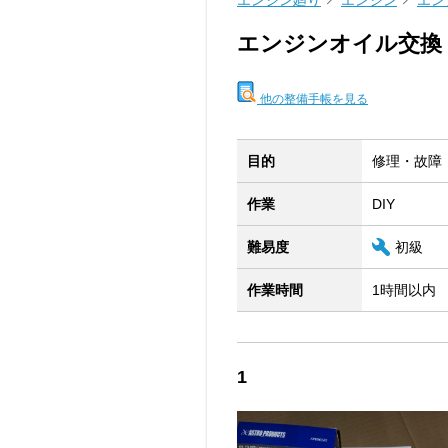
エンジン廻り
エンジン
エン
エンジンオイル交換
他の整備手帳を見る
目的
修理・故障
作業
DIY
難易度
初級
作業時間
1時間以内
1