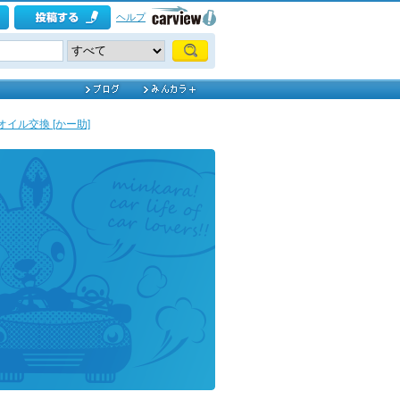
ヘルプ
イル交換 [かー助]