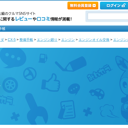
ツダ
>
CX-5
>
整備手帳
>
エンジン廻り
>
エンジン
>
エンジンオイル交換
>
エンジンオ
ジ