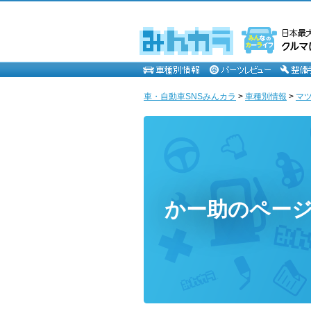
車・自動車SNSみんカラ
>
車種別情報
>
マ
かー助のペー