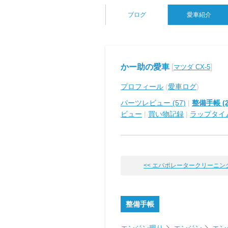
ブログ
愛車紹介
かー助の愛車
[
]
マツダ CX-5
プロフィール
(
愛車ログ
)
パーツレビュー (57)
|
整備手帳 (2
ビュー
|
買い物記録
|
ラップタイ
<< エバポレータークリーニングと
整備手帳