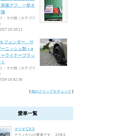
・前後デフ、一挙オ
交換
リ：その他（カテゴリ
）
0/27 10:18:11
work フェンダー、サ
ガーニッシュ類＋α
ターライナーブラッ
ウト
リ：その他（カテゴリ
）
7/24 16:42:36
[
他のクリップをチェック
]
愛車一覧
マツダ CX-5
テラノからの乗換です。 22年3