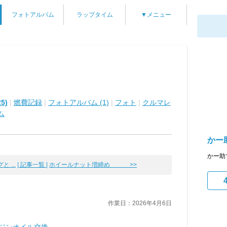
フォトアルバム
ラップタイム
▼メニュー
5)
|
燃費記録
|
フォトアルバム (1)
|
フォト
|
クルマレ
ム
かー
かー助
 ...
| 記事一覧 |
ホイールナット増締め >>
作業日：2026年4月6日