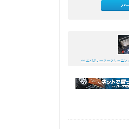
パ
<< エバポレータークリーニングと