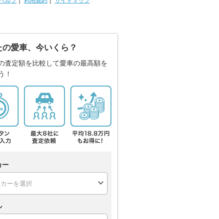
ヘルプ
｜
利用規約
｜
サイトマップ
たの愛車、今いくら？
の査定額を比較して愛車の最高額を
う！
カー
ル