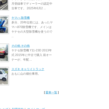
月登録車でディーラーの認定中
古車です。 2025年6月2 ...
ヤマハ 除雪機
多分、20年位前には、あったヤ
マハ870除雪機です、メインは
ヤナセの大型除雪機を使うので
...
その他 その他
ヤナセ除雪機 Y11-23D 2013年
式 2015年に中古で購入 前オー
ナーが、年配 ...
スズキ キャリイトラック
おもに山の畑仕事用。
[
愛車一覧
]