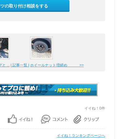
ーツの取り付け相談をする
 ...
| 記事一覧 |
ホイールナット増締め >>
イイね！0件
イイね！ランキングページへ