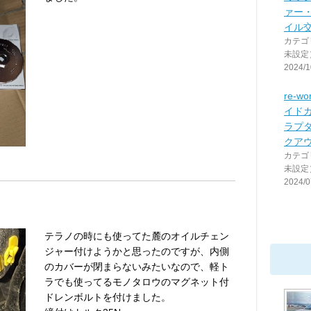
ァー
イル
カテゴ
未設定
2024/1
re-
イド
ラプ
クア
カテゴ
未設定
2024/0
テラノの時にも使ってた麓のオイルチェン
ジャー付けようかと思ったのですが、内側
のカバーが閉まらないみたいなので、軽ト
ラでも使ってるモノタロウのマグネット付
ドレンボルトを付けました。