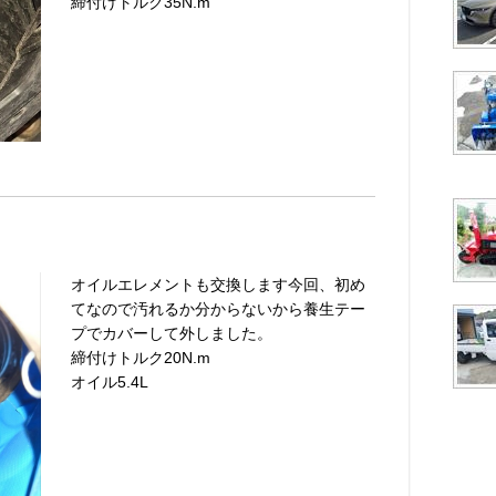
締付けトルク35N.m
オイルエレメントも交換します今回、初め
てなので汚れるか分からないから養生テー
プでカバーして外しました。
締付けトルク20N.m
オイル5.4L