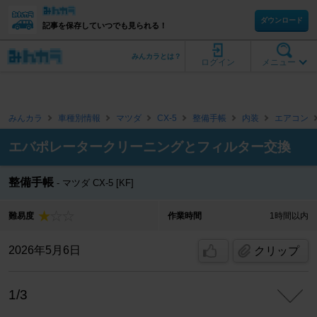
ダウンロード
記事を保存していつでも見られる！
みんカラとは？
ログイン
メニュー
みんカラ
車種別情報
マツダ
CX-5
整備手帳
内装
エアコン
エバポレータークリーニングとフィルター交換
整備手帳
マツダ CX-5 [KF]
難易度
作業時間
1時間以内
2026年5月6日
クリップ
1/3