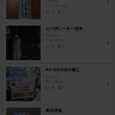
CX-5
[KF]
ひでごろーさん
16
0
エバポレーター洗浄
CX-5
[KF]
アルデオさん
16
5
AG+ERASER施工
CX-5
[KF]
朝パンダさん
29
0
車内消臭