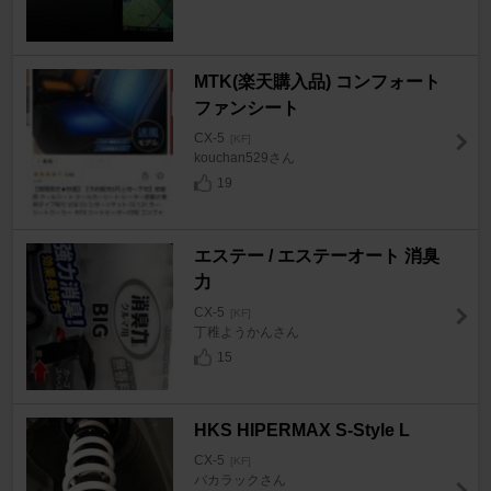
MTK(楽天購入品) コンフォート
ファンシート
CX-5
[KF]
kouchan529さん
19
エステー / エステーオート 消臭
力
CX-5
[KF]
丁稚ようかんさん
15
HKS HIPERMAX S-Style L
CX-5
[KF]
バカラックさん