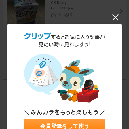
CX-5
[KF]
G_nozomiさん
14
0
Dr.DEO アゲイン
CX-5
[KF]
押忍、源さん
15
1
【作業】モンスターフレグラン
ス（芳香剤）をエアコンフィル
ターにセット
CX-5
[KF]
スノータイガーさん
394
1
会員登録をして使う