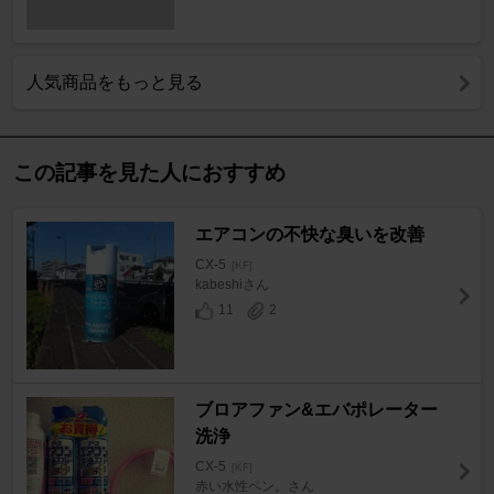
人気商品をもっと見る
この記事を見た人におすすめ
エアコンの不快な臭いを改善
CX-5
[KF]
kabeshiさん
11
2
ブロアファン&エバポレーター
洗浄
CX-5
[KF]
赤い水性ペン。さん