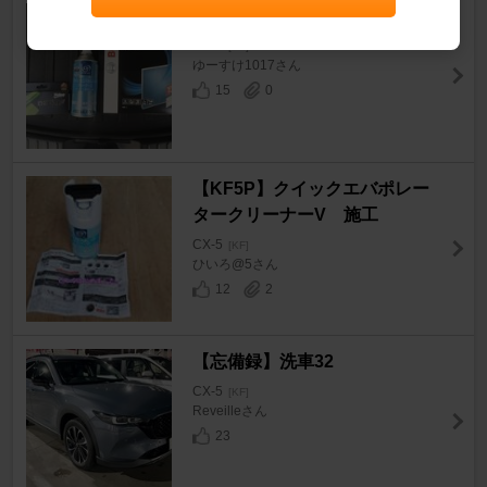
エアコンの気になる臭い対策
CX-5
[KF]
ゆーすけ1017さん
15
0
【KF5P】クイックエバポレー
タークリーナーV 施工
CX-5
[KF]
ひいろ@5さん
12
2
【忘備録】洗車32
CX-5
[KF]
Reveilleさん
23