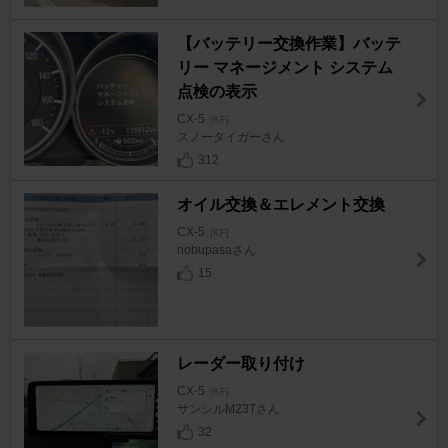
【バッテリー交換作業】バッテ
リー マネージメント システム
点検の表示
CX-5
[KF]
スノータイガーさん
312
オイル交換＆エレメント交換
CX-5
[KF]
nobupasaさん
15
レーダー取り付け
CX-5
[KF]
サンシルM23Tさん
32