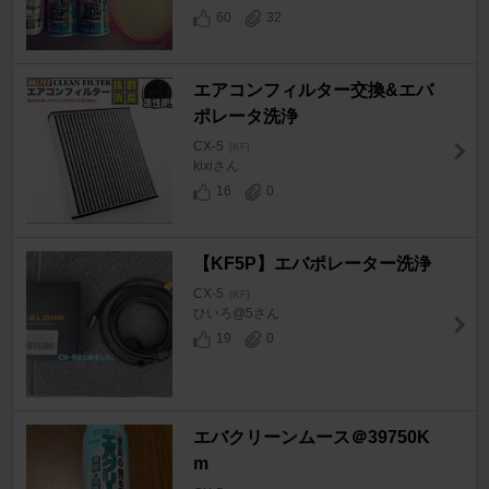
60
32
エアコンフィルター交換&エバ
ポレータ洗浄
CX-5
[KF]
kixiさん
16
0
【KF5P】エバポレーター洗浄
CX-5
[KF]
ひいろ@5さん
19
0
エバクリーンムース＠39750K
m