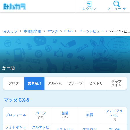
ログイン
メニュー
みんカラ
車種別情報
マツダ
CX-5
パーツレビュー
パーツレビュ
かー助
ラップ
ブログ
愛車紹介
アルバム
グループ
ヒストリ
タイム
マツダ CX-5
フォトアル
パーツ
整備
プロフィール
燃費
バム
(57)
(25)
(1)
フォトギャラ
クルマレビ
ヒストリー
愛車ログ
買い物