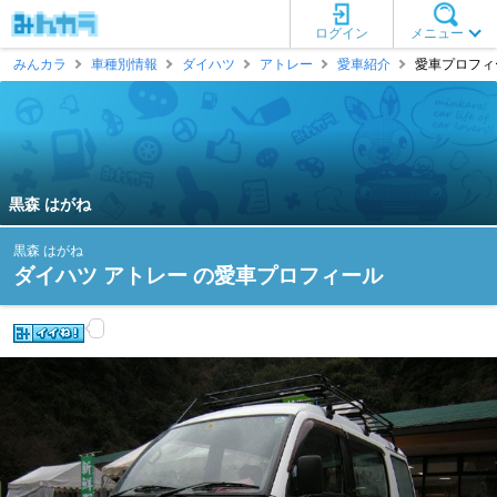
ログイン
メニュー
みんカラ
車種別情報
ダイハツ
アトレー
愛車紹介
愛車プロフィー
黒森 はがね
黒森 はがね
ダイハツ アトレー の愛車プロフィール