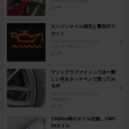
アーモンドカステラさん
48
エンジンオイル補充と警告灯リ
セット
ゴルフ (ハッチバック)
[ゴルフ6]
スキーターZXさん
39
マットグラファイトってゆー難
しい色をタッチペンで塗ってみ
る件
ゴルフ (ハッチバック)
[ゴルフ6]
novLingさん
18
1000km時のオイル交換。VW5
04オイル