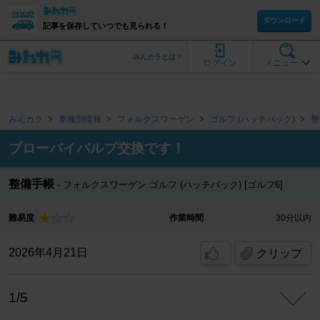
ダウンロード
記事を保存していつでも見られる！
みんカラとは？
ログイン
メニュー
みんカラ
車種別情報
フォルクスワーゲン
ゴルフ (ハッチバック)
整
ブローバイバルブ交換です！
整備手帳
フォルクスワーゲン ゴルフ (ハッチバック) [ゴルフ6]
難易度
作業時間
30分以内
2026年4月21日
クリップ
1/5