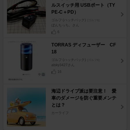
ルスイッチ用 USBポート（TY
PE-C＋PD）
ゴルフ (ハッチバック)
[ゴルフ6]
ぼんちっち。さん
6
TORRAS ディフューザー CF
18
ゴルフ (ハッチバック)
[ゴルフ6]
atsky3427さん
16
海辺ドライブ派は要注意！ 愛
車のダメージを防ぐ重要メンテ
とは？
カーライフ