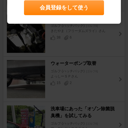
会員登録をして使う
エンジンマウント交換
ゴルフ (ハッチバック)
[ゴルフ6]
きたやま（フリーダムズライ）さん
38
6
ウォーターポンプ取替
ゴルフ (ハッチバック)
[ゴルフ6]
よっしーＳＰさん
15
2
洗車場にあった「オゾン除菌脱
臭機」を試してみる
ゴルフ (ハッチバック)
[ゴルフ6]