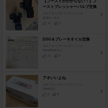
【ブーストがかからない！】ブ
ーストプレッシャーバルブ交換
ゴルフ (ハッチバック)
[ゴルフ6]
あるれーさん
11
2
DSG＆ブレーキオイル交換
ゴルフ (ハッチバック)
[ゴルフ6]
manabookさん
21
0
アオいいよね
ゴルフ (ハッチバック)
[ゴルフ6]
Almikさん
0
0