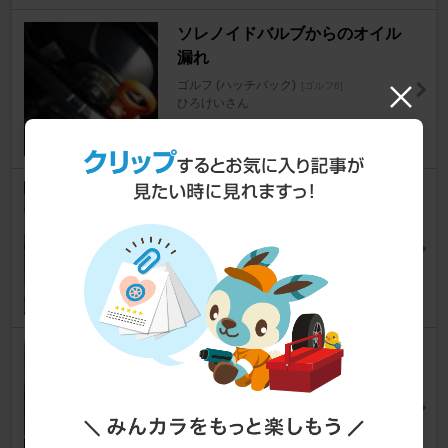
ソレノイドバルブからのオイル
漏れ
ゴルフ (ハッチバック)
[ゴルフ6]
ひろけいさん
1
0
気温高い時、暖気走行後再始動
不良。キャブ車か？
ゴルフ (ハッチバック)
[ゴルフ6]
カレラさん
4
0
【オイル漏れ】オイルクーラー
パッキン交換
ゴルフ (ハッチバック)
[ゴルフ6]
kin 012さん
5
0