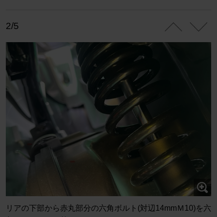
2/5
リアの下部から赤丸部分の六角ボルト(対辺14mmＭ10)を六