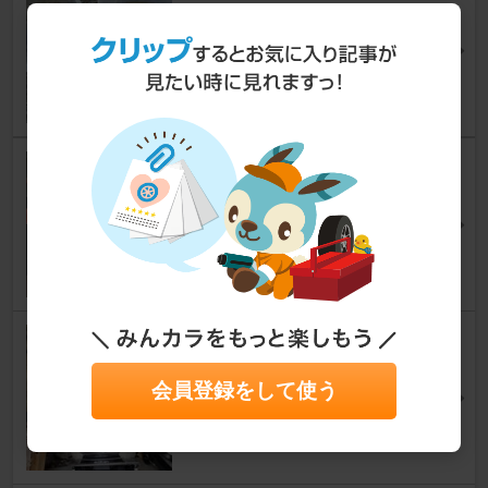
バーグマンストリート125EX
ほよよーんさん
6
オイル交換
バーグマンストリート125EX
pine-candyさん
3
リアボックスの付け方
バーグマンストリート125EX
会員登録をして使う
ほよよーんさん
7