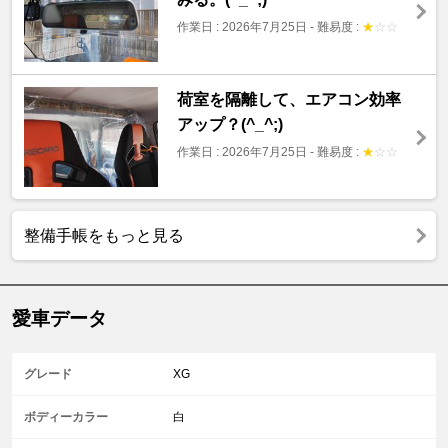
作業日 : 2026年7月25日
-
難易度 :
★
☆
☆
荷室を隔離して、エアコン効率
アップ？(^_^;)
作業日 : 2026年7月25日
-
難易度 :
★
☆
☆
整備手帳をもっと見る
愛車データ
グレード
XG
ボディーカラー
白