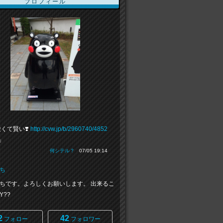
プロフィール
くて賢い❣️
http://cvw.jp/b/2960740/4852
」
何シテル？
07/05 19:14
ち
ちです。よろしくお願いします。 出来るこ
Y??
2
42
フォロー
フォロワー