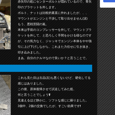
赤矢印の処にセンターボルトが隠れているので、青矢
印のブラケットを外します。
ボルト、ナットは比較的素直に外れましたが、、、
マウントがエンジンと干渉して取り出せません(涙)
もう、悪戦苦闘の嵐。
本来は手前のコンプレッサーを外して、マウントブラ
ケットを外して、と恐ろしく手間をかける様なのです
が、その気力なく、ジャッキでエンジン本体をやや強
引に上げ下げしながら、これまた力任せに引き抜き、
叩き込みました。
まあ、自分のクルマなので良いか？と言うことで。
これも見た目は古品(左)も悪くないけど、硬化してる
感じはありました。
この後、原体復帰させて試走してみた処、
何と言うことでしょう❣️
見違えるほど静かに、ソフトな感じに蘇りました。
3個中、2個の交換でしたが、すごい効果です❗️