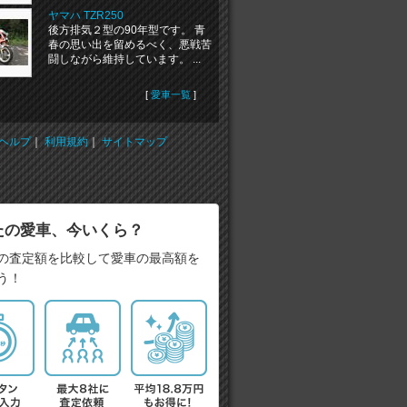
ヤマハ TZR250
後方排気２型の90年型です。 青
春の思い出を留めるべく、悪戦苦
闘しながら維持しています。 ...
[
愛車一覧
]
ヘルプ
｜
利用規約
｜
サイトマップ
たの愛車、今いくら？
の査定額を比較して愛車の最高額を
う！