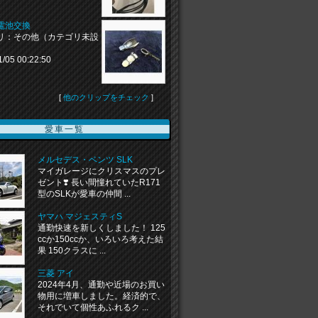
電池交換
リ：その他（カテゴリ未設
1/05 00:22:50
[
他のクリップをチェック
]
愛車一覧
メルセデス・ベンツ SLK
マイガレージにクリスマスのプレ
ゼント❣️ 長い間憧れていたR171
型のSLKが愛車の仲間 ...
ヤマハ マジェスティS
通勤快速を新しくしました！ 125
ccか150ccか、いろいろ考えた結
果 150クラスに ...
三菱 アイ
2024年4月、通勤や近場のお買い
物用に増車しました。経済的で、
それでいて個性あふれるク ...