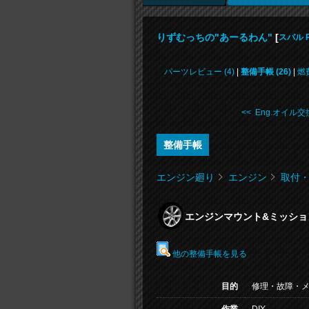
りずむっちの"あーるわん"
[
スバル 
パーツレビュー (4)
|
整備手帳 (26)
|
燃
<< Eng.オイル交換
整備手帳
エンジン廻り
エンジン
取付
エンジンマウント&ミッショ
他の整備手帳を見る
目的
修理・故障・