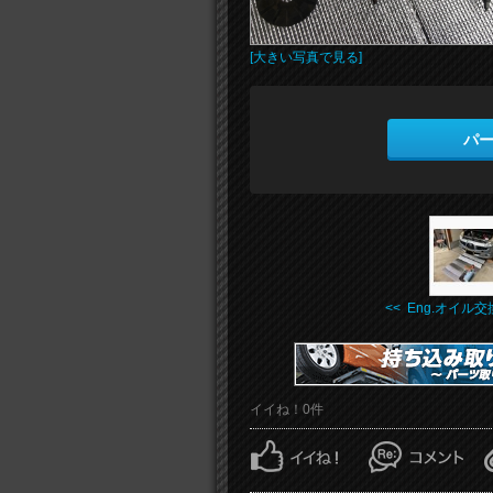
[大きい写真で見る]
パ
<< Eng.オイル交換
イイね！0件