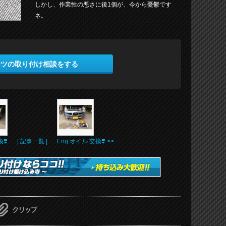
しかし、作業性の悪さに後1個が、今から憂鬱です
ネ。
ーツの取り付け相談をする
❣️
| 記事一覧 |
Eng.オイル 交換❣️ >>