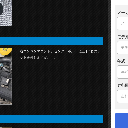
メー
モデ
右エンジンマウント。センターボルトと上下2個のナ
ットを外しますが、、、
年式
走行