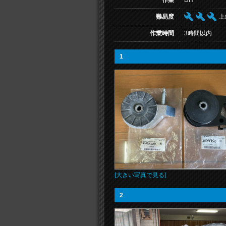
作業
DIY
難易度
上
作業時間
3時間以内
1
[大きい写真で見る]
2