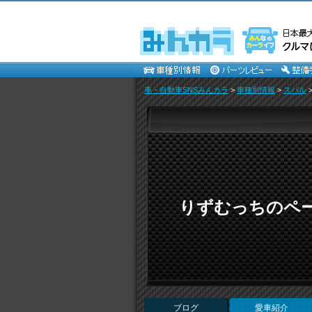
車・自動車SNSみんカラ
>
車種別情報
>
スバル
りずむっちのペ
ブログ
愛車紹介