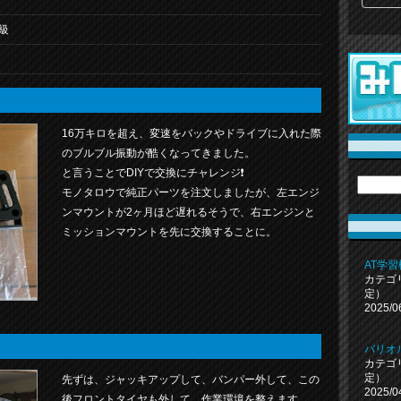
級
16万キロを超え、変速をバックやドライブに入れた際
のブルブル振動が酷くなってきました。
と言うことでDIYで交換にチャレンジ❗️
モノタロウで純正パーツを注文しましたが、左エンジ
ンマウントが2ヶ月ほど遅れるそうで、右エンジンと
ミッションマウントを先に交換することに。
AT学
カテゴ
定）
2025/0
バリオ
カテゴ
定）
先ずは、ジャッキアップして、バンパー外して、この
2025/0
後フロントタイヤも外して、作業環境を整えます。