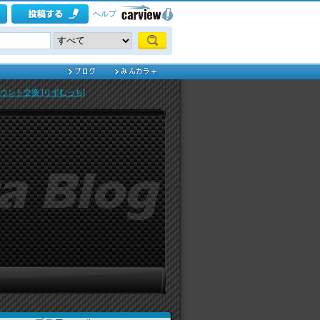
ヘルプ
ント交換 [りずむっち]