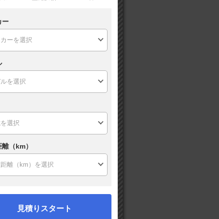
カー
ル
距離（km）
見積りスタート