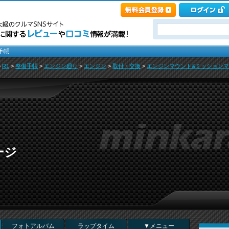
>
R1
>
整備手帳
>
エンジン廻り
>
エンジン
>
取付・交換
>
エンジンマウント&ミッションマウ
ージ
フォトアルバム
ラップタイム
▼メニュー