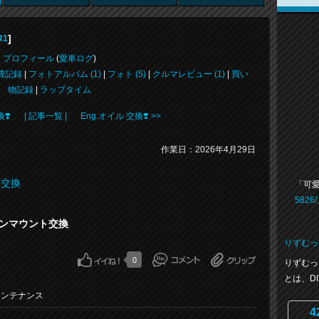
]
R1
プロフィール
(
愛車ログ
)
費記録
|
フォトアルバム (1)
|
フォト (5)
|
クルマレビュー (1)
|
買い
物記録
|
ラップタイム
❣️
| 記事一覧 |
Eng.オイル 交換❣️ >>
作業日：2026年4月29日
・交換
「可愛
5826/
ンマウント交換
りずむっ
0
りずむっ
とは、DI
メンテナンス
4