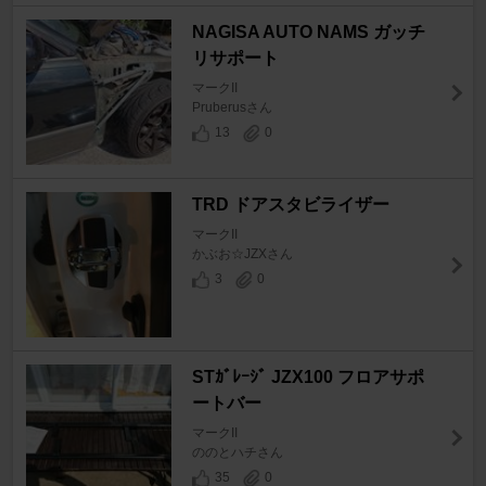
NAGISA AUTO NAMS ガッチ
リサポート
マークII
Pruberusさん
13
0
TRD ドアスタビライザー
マークII
かぶお☆JZXさん
3
0
STｶﾞﾚｰｼﾞ JZX100 フロアサポ
ートバー
マークII
ののとハチさん
35
0