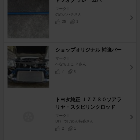
ヤフオク フレームバー
マークII
ののとハチさん
28
1
ショップオリジナル 補強バー
マークII
へなちょこ.２さん
7
0
トヨタ純正 ＪＺＺ３０ソアラ
リヤ・スタビリンクロッド
マークII
DIY･つけめん特盛さん
2
1