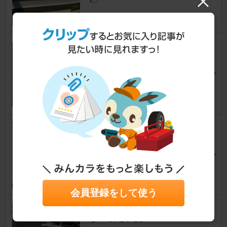
KTS / カインドテクノストラク
チャー ディープコーンステアリ
ング 32Φ
マークII
ru-inさん
7
WORK MEISTER S1
マークII
Taropyさん
8
会員登録をして使う
TRUST GReddy インタークー
ラー SPEC-LS