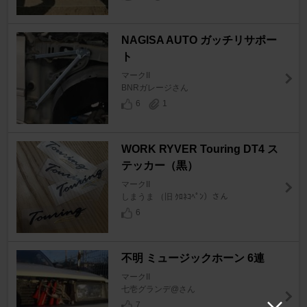
NAGISA AUTO ガッチリサポー
ト
マークII
BNRガレージさん
6
1
WORK RYVER Touring DT4 ス
テッカー（黒）
マークII
しまうま （旧 ｸﾛﾈｺﾍﾟﾝ）さん
6
不明 ミュージックホーン 6連
マークII
七壱グランデ@さん
7