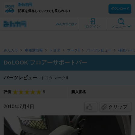
ダウンロード
記事を保存していつでも見られる！
みんカラとは？
ログイン
メニュー
みんカラ
車種別情報
トヨタ
マークII
パーツレビュー
補強パー
DoLOOK フロアーサポートバー
パーツレビュー
トヨタ マークII
5
評価
購入価格
-
2010年7月4日
クリップ