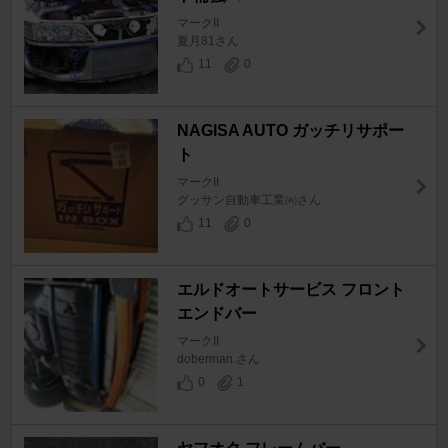
マークII
夏月81さん
11
0
NAGISA AUTO ガッチリサポー
ト
マークII
グッサン自動車工業㈲さん
11
0
エルドオートサービス フロント
エンドバー
マークII
doberman.さん
0
1