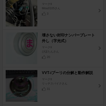
マークII
Misu0105さん
3
壊さない封印ナンバープレート
外し（字光式）
マークII
ぴぽたんさん
20
VVT-iプーリの分解と動作解説
マークII
リッチスパイクさん
31