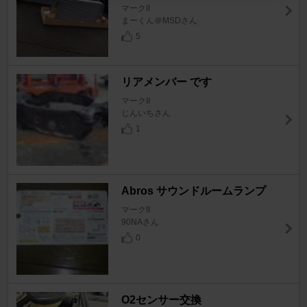
マークII
まーくん＠MSDさん
5
リアメンバー です
マークII
じんいちさん
1
Abros サウンドルームランプ
マークII
90NAさん
0
O2センサー交換