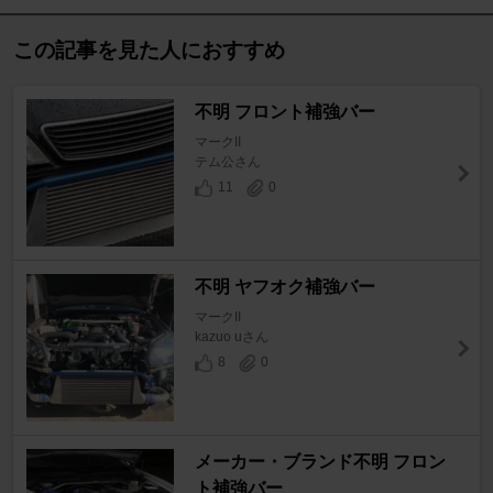
この記事を見た人におすすめ
不明 フロント補強バー
マークII
テム公さん
11
0
不明 ヤフオク補強バー
マークII
kazuo uさん
8
0
メーカー・ブランド不明 フロン
ト補強バー